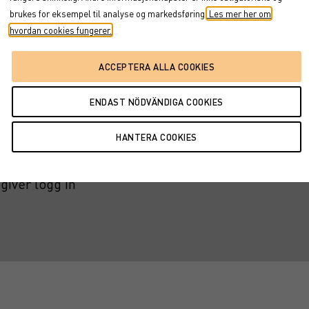
brukes for eksempel til analyse og markedsføring.
Les mer her om
5
Barriereavhengig beskyttelse/risiko
5
år
4
hvordan cookies fungerer.
7
Barriereavhengig beskyttelse/risiko
5
år
5
websiden
Personopplysninger
giver logg in