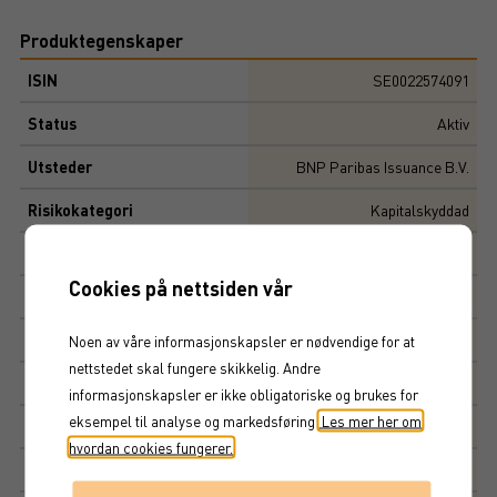
Produktegenskaper
ISIN
SE0022574091
Status
Aktiv
Utsteder
BNP Paribas Issuance B.V.
Risikokategori
Kapitalskyddad
Viktige datoer
Cookies på nettsiden vår
Løpetid
6
år
Initial risiko
2
Noen av våre informasjonskapsler er nødvendige for at
nettstedet skal fungere skikkelig. Andre
Risiko
3,24
informasjonskapsler er ikke obligatoriske og brukes for
eksempel til analyse og markedsføring.
Les mer her om
Multippel
10 000 SEK
hvordan cookies fungerer.
Tegningskurs
100%