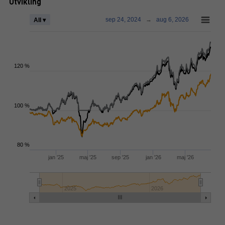
Utvikling
sep 24, 2024
→
aug 6, 2026
All ▾
120 %
100 %
80 %
jan '25
maj '25
sep '25
jan '26
maj '26
2025
2026