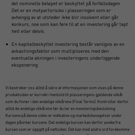
det nominelle beløpet er beskyttet på forfallsdagen.
Det er en motpartsrisiko i plasseringen som er
avhengig av at utsteder ikke blir insolvent eller går
konkurs, noe som kan føre til at en investering går tapt
helt eller delvis.
En kapitalbeskyttet investering består vanligvis av en
avkastningsfaktor som multipliseres med den
eventuelle økningen i investeringens underliggende
eksponering.
Vi bestreber oss alltid å sikre at informasjonen som vises på denne
produktsiden er korrekt i henhold til plasseringens gjeldende vilkår
som du finner i den endelige vilkårene (Final Terms). Kontroller derfor
alltid de endelige vilkårene før du tar en investeringsbeslutning.
Kursene på denne siden er indikative og markedsbevegelser under
dagen påvirker kursene. Det endelige kursen kan derfor avvike fra
kursen som er oppgitt på nettsiden. Det kan med andre ord forekomme