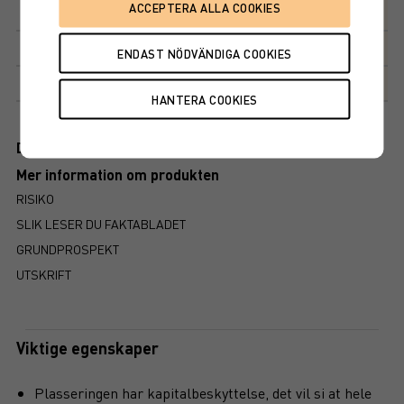
Kapitalbeskyttelse
100%
Avkastningsfaktor
108%
Markedsplass
NASDAQ STOCKHOLM AB
Dokument
Mer information om produkten
RISIKO
SLIK LESER DU FAKTABLADET
GRUNDPROSPEKT
UTSKRIFT
Viktige egenskaper
Plasseringen har kapitalbeskyttelse, det vil si at hele