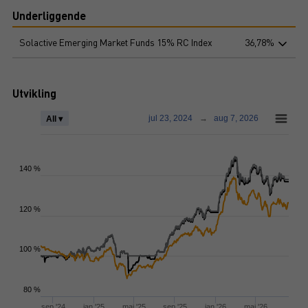
Underliggende
Solactive Emerging Market Funds 15% RC Index
36,78%
Utvikling
jul 23, 2024
→
aug 7, 2026
All ▾
140 %
120 %
100 %
80 %
sep '24
jan '25
maj '25
sep '25
jan '26
maj '26