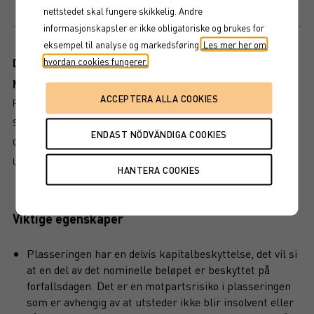
Maxexponering
nettstedet skal fungere skikkelig. Andre
150%
informasjonskapsler er ikke obligatoriske og brukes for
eksempel til analyse og markedsføring.
Les mer her om
hvordan cookies fungerer.
Dokument
Mer information om produkten
RISIKO
SLIK LESER DU FAKTABLADET
GRUNDPROSPEKT
UTSKRIFT
Viktige egenskaper
Plasseringen har en delvis kapitalbeskyttelse, det vil si
at en del av det nominelle beløpet er beskyttet på
forfallsdagen. Det er en motpartsrisiko i plasseringen
som er avhengig av at utsteder ikke blir insolvent eller