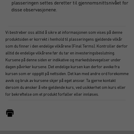
plasseringen settes deretter til gjennomsnittsnivået for
disse observasjonene.
Vi bestreber oss alltid å sikre at informasjonen som vises på denne
produktsiden er korrekt i henhold til plasseringens gjeldende vilkår
som du finner i den endelige vilkårene (Final Terms). Kontroller derfor
alltid de endelige vilkårene før du tar en investeringsbeslutning.
Kursene på denne siden er indikative og markedsbevegelser under
dagen påvirker kursene. Det endelige kursen kan derfor avvike fra
kursen som er oppgitt på nettsiden. Det kan med andre ord forekomme
avvik og bruk av kursene skjer på eget ansvar. Ta gjerne kontakt
dersom du ønsker å vite gjeldende kurs, ved usikkerhet om kurs eller
for bekreftelse om et produkt forfaller eller innløses.