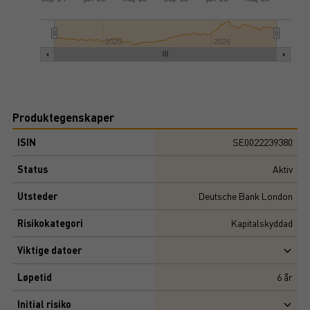
2025
2026
Produktegenskaper
ISIN
SE0022239380
Status
Aktiv
Utsteder
Deutsche Bank London
Risikokategori
Kapitalskyddad
Viktige datoer
Løpetid
6
år
Initial risiko