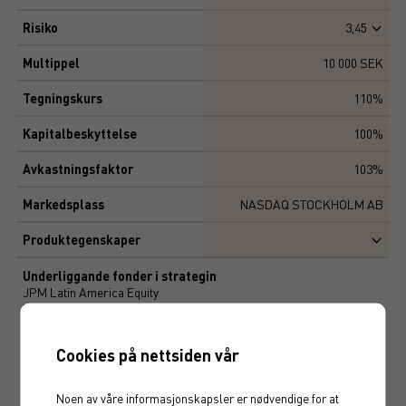
Risiko
3,45
Multippel
10 000 SEK
Tegningskurs
110%
Kapitalbeskyttelse
100%
Avkastningsfaktor
103%
Markedsplass
NASDAQ STOCKHOLM AB
Produktegenskaper
Underliggande fonder i strategin
JPM Latin America Equity
Evli Emerging Frontier
East Capital Global Frontier Markets
Cookies på nettsiden vår
Målrisk
15%
Noen av våre informasjonskapsler er nødvendige for at