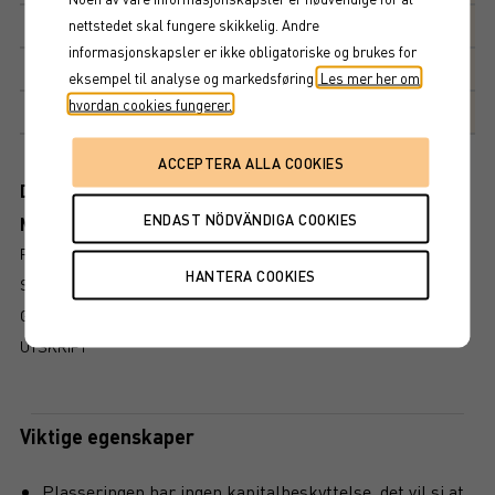
nettstedet skal fungere skikkelig. Andre
Kupong
20%
informasjonskapsler er ikke obligatoriske og brukes for
Kupongdetaljer
eksempel til analyse og markedsføring.
Les mer her om
hvordan cookies fungerer.
Markedsplass
NASDAQ STOCKHOLM AB
Dokument
Mer information om produkten
RISIKO
SLIK LESER DU FAKTABLADET
GRUNDPROSPEKT
UTSKRIFT
Viktige egenskaper
Plasseringen har ingen kapitalbeskyttelse, det vil si at