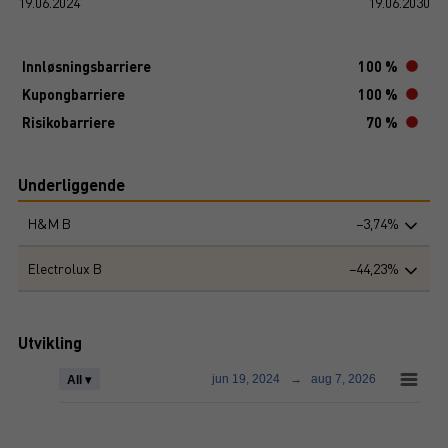
19.06.2024
19.06.2030
Innløsningsbarriere
100 %
Kupongbarriere
100 %
Risikobarriere
70 %
Underliggende
H&M B
−3,74%
Electrolux B
−44,23%
Utvikling
jun 19, 2024
→
aug 7, 2026
All ▾