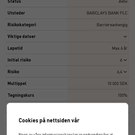
Status
Aktiv
Utsteder
BARCLAYS BANK PLC
Risikokategori
Barriereavhengig
Viktige datoer
Løpetid
Max
6
år
Initial risiko
6
Risiko
6,4
Multippel
10 000 SEK
Tegningskurs
100%
Kapitalbeskyttelse
0%
Avkastningsfaktor
100%
Cookies på nettsiden vår
Inlösenkupong
20%
Noen av våre informasjonskapsler er nødvendige for at