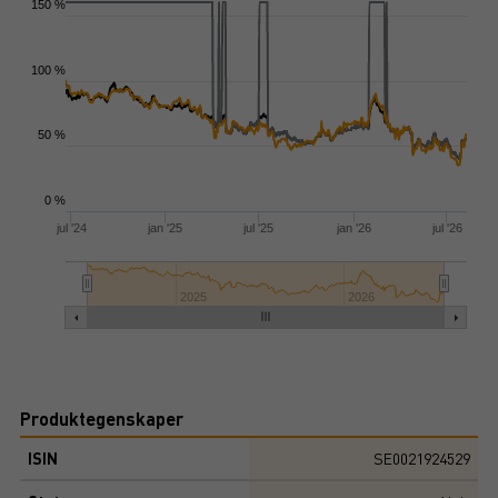
150 %
100 %
50 %
0 %
jul '24
jan '25
jul '25
jan '26
jul '26
2025
2026
Produktegenskaper
ISIN
SE0021924529