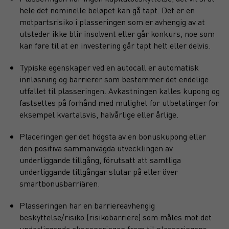
hele det nominelle beløpet kan gå tapt. Det er en
motpartsrisiko i plasseringen som er avhengig av at
utsteder ikke blir insolvent eller går konkurs, noe som
kan føre til at en investering går tapt helt eller delvis.
Typiske egenskaper ved en autocall er automatisk
innløsning og barrierer som bestemmer det endelige
utfallet til plasseringen. Avkastningen kalles kupong og
fastsettes på forhånd med mulighet for utbetalinger for
eksempel kvartalsvis, halvårlige eller årlige.
Placeringen ger det högsta av en bonuskupong eller
den positiva sammanvägda utvecklingen av
underliggande tillgång, förutsatt att samtliga
underliggande tillgångar slutar på eller över
smartbonusbarriären.
Plasseringen har en barriereavhengig
beskyttelse/risiko (risikobarriere) som måles mot det
underliggende eksponeringen frem til plasseringens