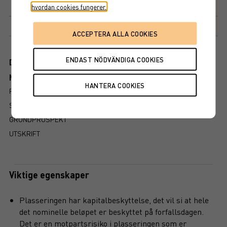
Avkastningsfaktor
133%
hvordan cookies fungerer.
Markedsplass
NASDAQ STOCKHOLM AB
Dokument
Mer information om produkten
RISIKO
SLIK LESER DU FAKTABLADET
GRUNDPROSPEKT
UTSKRIFT
Viktige egenskaper
Plasseringen har kapitalbeskyttelse, det vil si at hele
det nominelle beløpet er beskyttet på forfallsdagen.
Det er en motpartsrisiko i plasseringen som er