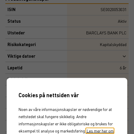
ISIN
SE0020053031
Status
Aktiv
Utsteder
BARCLAYS BANK PLC
Risikokategori
Kapitalskyddad
Viktige datoer
Løpetid
6
år
Initial risiko
Risiko
4,77
Cookies på nettsiden vår
Multippel
10 000 SEK
Noen av våre informasjonskapsler er nødvendige for at
Tegningskurs
100%
nettstedet skal fungere skikkelig. Andre
informasjonskapsler er ikke obligatoriske og brukes for
Kapitalbeskyttelse
100%
eksempel til analyse og markedsføring.
Les mer her om