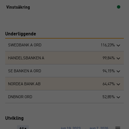
Vinstsäkring
Underliggende
SWEDBANK A ORD
116,23%
HANDELSBANKEN A
99,84%
SE BANKEN A ORD
94,15%
NORDEA BANK AB
64,47%
DNBNOR ORD
52,85%
Utvikling
jun 19, 2023
→
aug 7, 2026
All ▾