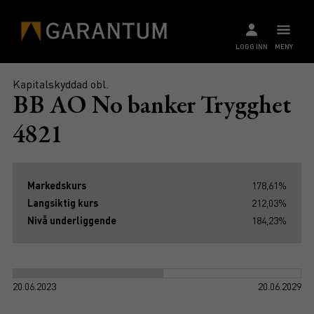
LOGG INN
MENY
Kapitalskyddad obl.
BB AO No banker Trygghet
4821
Markedskurs
178,61%
Langsiktig kurs
212,03%
Nivå underliggende
184,23%
20.06.2023
20.06.2029