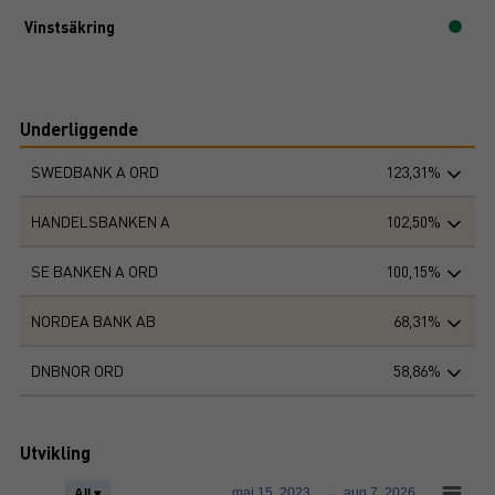
Vinstsäkring
Underliggende
SWEDBANK A ORD
123,31%
HANDELSBANKEN A
102,50%
SE BANKEN A ORD
100,15%
NORDEA BANK AB
68,31%
DNBNOR ORD
58,86%
Utvikling
maj 15, 2023
→
aug 7, 2026
All ▾