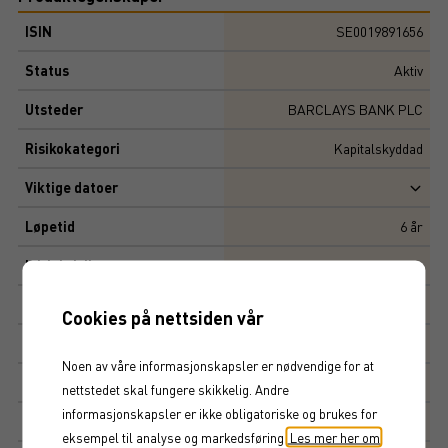
ISIN
SE0019891656
Status
Aktiv
Utsteder
BARCLAYS BANK PLC
Risikokategori
Kapitalskyddad
Viktige datoer
Løpetid
6
år
Initial risiko
Risiko
5,71
Cookies på nettsiden vår
Multippel
10 000 SEK
Noen av våre informasjonskapsler er nødvendige for at
Tegningskurs
110%
nettstedet skal fungere skikkelig. Andre
informasjonskapsler er ikke obligatoriske og brukes for
Kapitalbeskyttelse
100%
eksempel til analyse og markedsføring.
Les mer her om