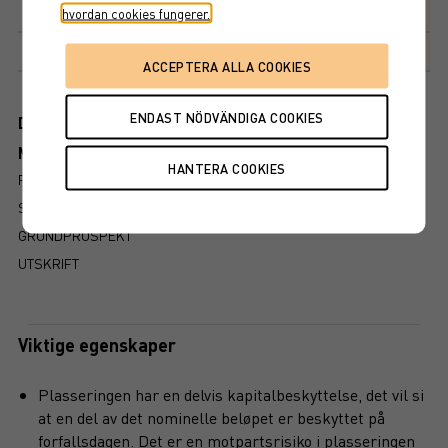
Avkastningsfaktor
230%
hvordan cookies fungerer.
Markedsplass
NASDAQ STOCKHOLM AB
Dokument
Mer information om produkten
RISIKO
SLIK LESER DU FAKTABLADET
GRUNDPROSPEKT
UTSKRIFT
Viktige egenskaper
Plasseringen har en delvis kapitalbeskyttelse, det vil si
at en del av det nominelle beløpet er beskyttet på
forfallsdagen. Det er en motpartsrisiko i plasseringen