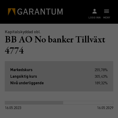
LOGG INN
MENY
Kapitalskyddad obl.
BB AO No banker Tillväxt
4774
Markedskurs
255,78%
Langsiktig kurs
305,43%
Nivå underliggende
189,32%
16.05.2023
16.05.2029