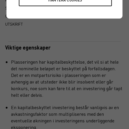
SLIK LESER DU FAKTABLADET
GRUNDPROSPEKT
UTSKRIFT
Viktige egenskaper
Plasseringen har kapitalbeskyttelse, det vil si at hele
det nominelle beløpet er beskyttet på forfallsdagen.
Det er en motpartsrisiko i plasseringen som er
avhengig av at utsteder ikke blir insolvent eller går
konkurs, noe som kan føre til at en investering går tapt
helt eller delvis.
En kapitalbeskyttet investering består vanligvis av en
avkastningsfaktor som multipliseres med den
eventuelle økningen i investeringens underliggende
eksponering.