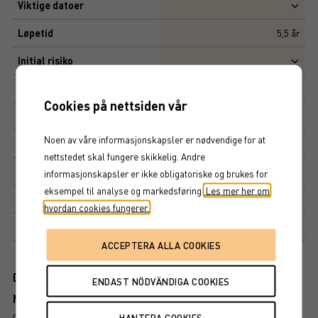
Viktige datoer
Løpetid
5,5
år
Initial risiko
Risiko
4,12
Cookies på nettsiden vår
Multippel
10 000 SEK
Noen av våre informasjonskapsler er nødvendige for at
Tegningskurs
100%
nettstedet skal fungere skikkelig. Andre
Kapitalbeskyttelse
100%
informasjonskapsler er ikke obligatoriske og brukes for
eksempel til analyse og markedsføring.
Les mer her om
Avkastningsfaktor
104%
hvordan cookies fungerer.
Markedsplass
NASDAQ STOCKHOLM AB
Dokument
Mer information om produkten
RISIKO