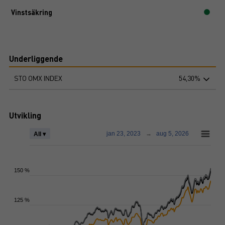
Vinstsäkring
Underliggende
STO OMX INDEX
54,30%
Utvikling
jan 23, 2023
→
aug 5, 2026
All ▾
150 %
125 %