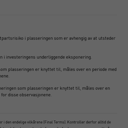
otpartsrisiko i plasseringen som er avhengig av at utsteder
n i investeringens underliggende eksponering.
om plasseringen er knyttet til, måles over en periode med
nene.
eringen som plasseringen er knyttet til, måles over en
 for disse observasjonene.
 i den endelige vilkårene (Final Terms). Kontroller derfor alltid de