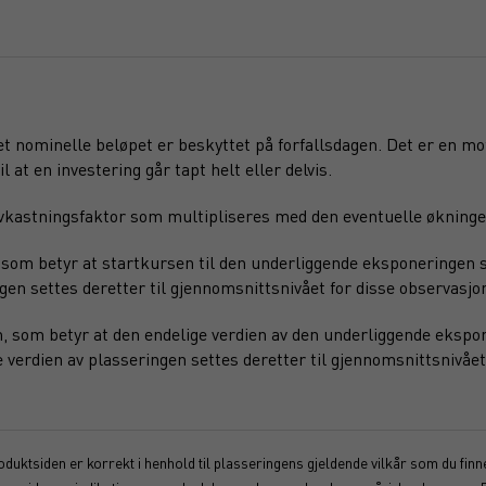
det nominelle beløpet er beskyttet på forfallsdagen. Det er en m
l at en investering går tapt helt eller delvis.
 avkastningsfaktor som multipliseres med den eventuelle økninge
som betyr at startkursen til den underliggende eksponeringen s
ngen settes deretter til gjennomsnittsnivået for disse observasjo
 som betyr at den endelige verdien av den underliggende ekspon
verdien av plasseringen settes deretter til gjennomsnittsnivået
duktsiden er korrekt i henhold til plasseringens gjeldende vilkår som du finner