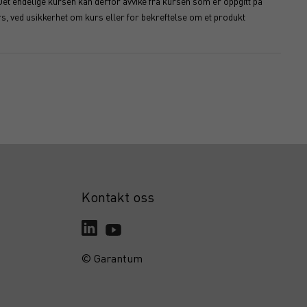
Det endelige kursen kan derfor avvike fra kursen som er oppgitt på
s, ved usikkerhet om kurs eller for bekreftelse om et produkt
Kontakt oss
© Garantum