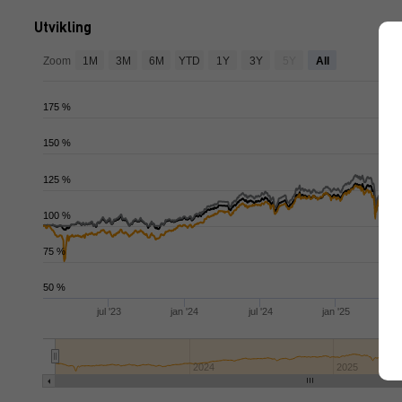
Utvikling
ja
Zoom
1M
3M
6M
YTD
1Y
3Y
5Y
All
175 %
150 %
125 %
100 %
75 %
50 %
jul '23
jan '24
jul '24
jan '25
j
2024
2025