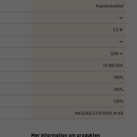
Kapitalskyddad
5,5
år
3,58
10 000 SEK
100%
100%
120%
NASDAQ STOCKHOLM AB
Mer information om produkten