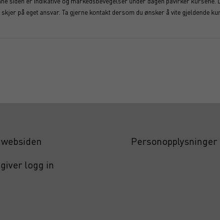
enne siden er indikative og markedsbevegelser under dagen påvirker kursene. 
kjer på eget ansvar. Ta gjerne kontakt dersom du ønsker å vite gjeldende kur
websiden
Personopplysninger
giver logg in