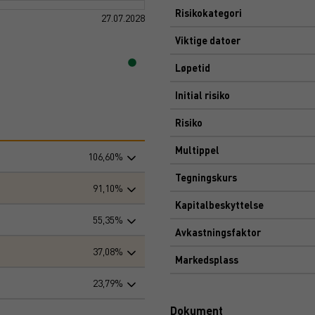
Risikokategori
27.07.2028
Viktige datoer
Løpetid
Initial risiko
Risiko
Multippel
106,60%
Tegningskurs
91,10%
Kapitalbeskyttelse
55,35%
Avkastningsfaktor
37,08%
Markedsplass
23,79%
Dokument