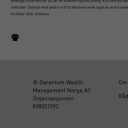
endelige vilkårene før du tar en investeringsbeslutning. Kursene på d
nettsiden. Det kan med andre ord forekomme avvik og bruk av kursene s
forfaller eller innløses.
© Garantum Wealth
Om 
Management Norge AS
Råd
Organisasjonsnr:
898321592