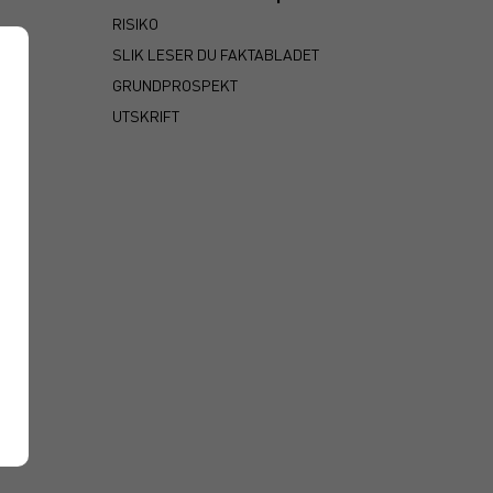
RISIKO
SLIK LESER DU FAKTABLADET
GRUNDPROSPEKT
UTSKRIFT