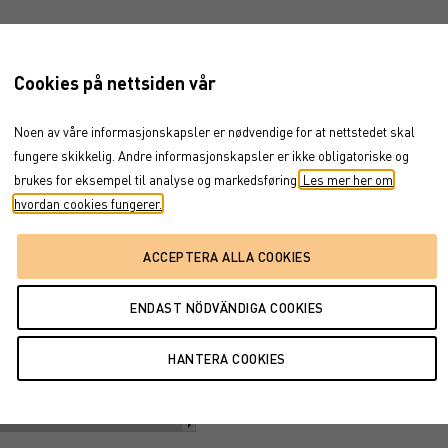
n 24, 2023
→
aug 7, 2026
Cookies på nettsiden vår
Noen av våre informasjonskapsler er nødvendige for at nettstedet skal
fungere skikkelig. Andre informasjonskapsler er ikke obligatoriske og
brukes for eksempel til analyse og markedsføring.
Les mer her om
hvordan cookies fungerer.
ul '25
jan '26
jul '26
2026