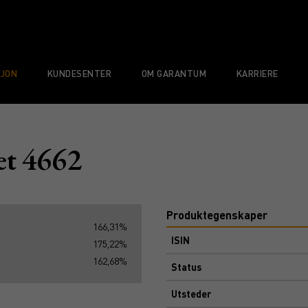
SJON
KUNDESENTER
OM GARANTUM
KARRIERE
et 4662
Produktegenskaper
166,31%
ISIN
175,22%
162,68%
Status
Utsteder