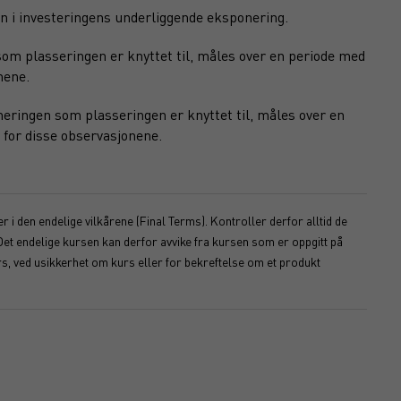
n i investeringens underliggende eksponering.
om plasseringen er knyttet til, måles over en periode med
nene.
eringen som plasseringen er knyttet til, måles over en
 for disse observasjonene.
 i den endelige vilkårene (Final Terms). Kontroller derfor alltid de
Det endelige kursen kan derfor avvike fra kursen som er oppgitt på
s, ved usikkerhet om kurs eller for bekreftelse om et produkt