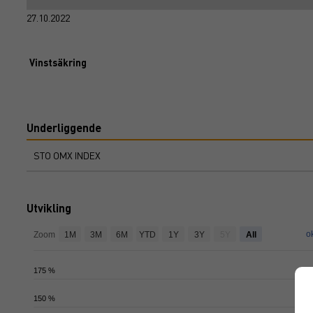
27.10.2022
Vinstsäkring
Underliggende
STO OMX INDEX
Utvikling
o
Zoom
1M
3M
6M
YTD
1Y
3Y
5Y
All
175 %
150 %