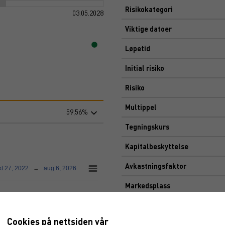
Risikokategori
03.05.2028
Viktige datoer
Løpetid
Initial risiko
Risiko
Multippel
59,56%
Tegningskurs
Kapitalbeskyttelse
Avkastningsfaktor
kt 27, 2022
→
aug 6, 2026
Markedsplass
Cookies på nettsiden vår
Dokument