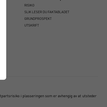
RISIKO
SLIK LESER DU FAKTABLADET
GRUNDPROSPEKT
UTSKRIFT
otpartsrisiko i plasseringen som er avhengig av at utsteder