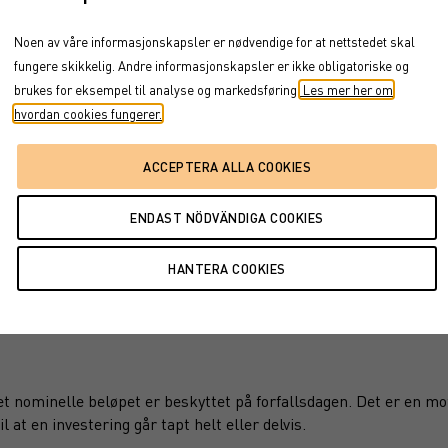
Noen av våre informasjonskapsler er nødvendige for at nettstedet skal
fungere skikkelig. Andre informasjonskapsler er ikke obligatoriske og
brukes for eksempel til analyse og markedsføring.
Les mer her om
hvordan cookies fungerer.
jul '25
jan '26
jul '26
2026
det nominelle beløpet er beskyttet på forfallsdagen. Det er en m
l at en investering går tapt helt eller delvis.