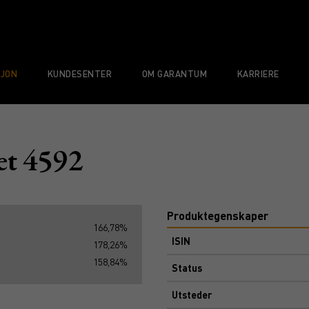
SJON
KUNDESENTER
OM GARANTUM
KARRIERE
et 4592
Produktegenskaper
166,78%
ISIN
178,26%
158,84%
Status
Utsteder