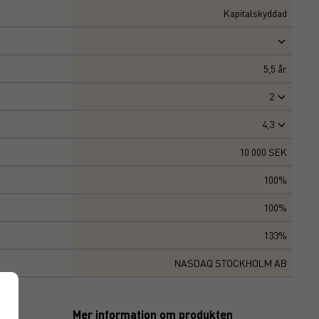
Kapitalskyddad
5,5
år
2
4,3
10 000 SEK
100%
100%
133%
NASDAQ STOCKHOLM AB
Mer information om produkten