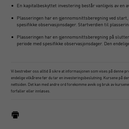
En kapitalbeskyttet investering består vanligvis av en
Plasseringen har en gjennomsnittsberegning ved start, 
spesifikke observasjonsdager. Startverdien til plasseri
Plasseringen har en gjennomsnittsberegning på slutten,
periode med spesifikke observasjonsdager. Den endelige 
Vi bestreber oss alltid å sikre at informasjonen som vises på denne pro
endelige vilkårene før du tar en investeringsbeslutning. Kursene på d
nettsiden. Det kan med andre ord forekomme avvik og bruk av kursene s
forfaller eller innløses.