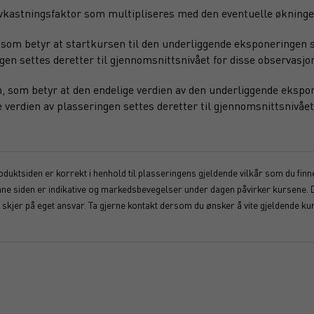
 avkastningsfaktor som multipliseres med den eventuelle økninge
som betyr at startkursen til den underliggende eksponeringen s
ngen settes deretter til gjennomsnittsnivået for disse observasjo
 som betyr at den endelige verdien av den underliggende ekspon
verdien av plasseringen settes deretter til gjennomsnittsnivået
duktsiden er korrekt i henhold til plasseringens gjeldende vilkår som du finner
enne siden er indikative og markedsbevegelser under dagen påvirker kursene. 
kjer på eget ansvar. Ta gjerne kontakt dersom du ønsker å vite gjeldende kur