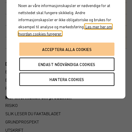
Noen av våre informasjonskapsler er nødvendige for at
Avkastningsfaktor
100%
nettstedet skal fungere skikkelig. Andre
informasjonskapsler er ikke obligatoriske og brukes for
Kupong
13,7%
eksempel til analyse og markedsføring.
Les mer her om
Kupongdetaljer
hvordan cookies fungerer.
Markedsplass
NASDAQ STOCKHOLM AB
Dokument
BROSJYRE
ENDELIGE VILKÅR
FAKTABLAD
Mer information om produkten
RISIKO
SLIK LESER DU FAKTABLADET
GRUNDPROSPEKT
UTSKRIFT