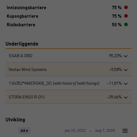
Innløsningsbarriere
75 %
Kupongbarriere
75 %
Risikobarriere
50 %
Underliggende
SSAB A ORD
95,23%
Vestas Wind Systems
−9,58%
1.04352*MAERSKB_DC (with history) (with fixings)
−11,81%
STORA ENSO R OYJ
−39,66%
Utvikling
jan 10, 2022
→
aug 7, 2026
All ▾