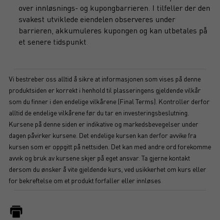
over innløsnings- og kupongbarrieren. I tilfeller der den
svakest utviklede eiendelen observeres under
barrieren, akkumuleres kupongen og kan utbetales på
et senere tidspunkt.
Vi bestreber oss alltid å sikre at informasjonen som vises på denne
produktsiden er korrekt i henhold til plasseringens gjeldende vilkår
som du finner i den endelige vilkårene (Final Terms). Kontroller derfor
alltid de endelige vilkårene før du tar en investeringsbeslutning.
Kursene på denne siden er indikative og markedsbevegelser under
dagen påvirker kursene. Det endelige kursen kan derfor avvike fra
kursen som er oppgitt på nettsiden. Det kan med andre ord forekomme
avvik og bruk av kursene skjer på eget ansvar. Ta gjerne kontakt
dersom du ønsker å vite gjeldende kurs, ved usikkerhet om kurs eller
for bekreftelse om et produkt forfaller eller innløses.