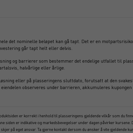
 hele det nominelle beløpet kan gå tapt. Det er en motpartsrisiko
vestering går tapt helt eller delvis.
sning og barrierer som bestemmer det endelige utfallet til plas
alsvis, halvårlige eller årlige.
sning eller på plasseringens sluttdato, forutsatt at den svakest
ede eiendelen observeres under barrieren, akkumuleres kupongen 
duktsiden er korrekt i henhold til plasseringens gjeldende vilkår som du finner
enne siden er indikative og markedsbevegelser under dagen påvirker kursene. 
kjer på eget ansvar. Ta gjerne kontakt dersom du ønsker å vite gjeldende kur