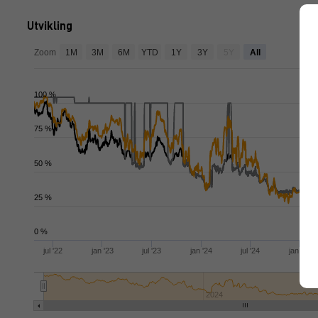
Utvikling
ap
Zoom
1M
3M
6M
YTD
1Y
3Y
5Y
All
100 %
75 %
50 %
25 %
0 %
jul '22
jan '23
jul '23
jan '24
jul '24
jan '25
2024