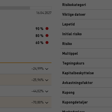
Risikokategori
16.04.2027
Viktige datoer
Løpetid
90 %
Initial risiko
80 %
60 %
Risiko
Multippel
Tegningskurs
−24,99%
Kapitalbeskyttelse
−25,96%
Avkastningsfaktor
−44,02%
Kupong
−70,80%
Kupongdetaljer
Markedsplass