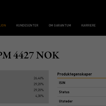
SJON
KUNDESENTER
OM GARANTUM
KARRIERE
r PM 4427 NOK
Produktegenskaper
26,46%
ISIN
29,20%
29,20%
Status
4,30%
Utsteder