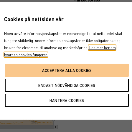
Cookies på nettsiden vår
Dokument
r 22, 2022
→
aug 5, 2026
BROSJYRE
Noen av våre informasjonskapsler er nødvendige for at nettstedet skal
ENDELIGE VILKÅR
fungere skikkelig. Andre informasjonskapsler er ikke obligatoriske og
PROSPEKT
brukes for eksempel til analyse og markedsføring.
Les mer her om
FAKTABLAD
hvordan cookies fungerer.
jul '25
jan '26
jul '26
2026