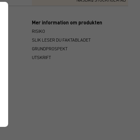
Mer information om produkten
RISIKO
SLIK LESER DU FAKTABLADET
GRUNDPROSPEKT
UTSKRIFT