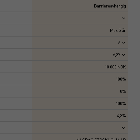
Barriereavhengig
Max
5
år
6
6,37
10 000 NOK
100%
0%
100%
4,3%
NASDAQ STOCKHOLM AB