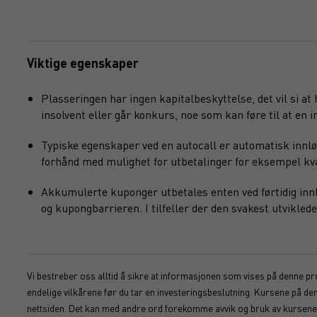
Viktige egenskaper
Plasseringen har ingen kapitalbeskyttelse, det vil si at
insolvent eller går konkurs, noe som kan føre til at en in
Typiske egenskaper ved en autocall er automatisk innlø
forhånd med mulighet for utbetalinger for eksempel kvart
Akkumulerte kuponger utbetales enten ved førtidig innlø
og kupongbarrieren. I tilfeller der den svakest utvikl
Vi bestreber oss alltid å sikre at informasjonen som vises på denne pro
endelige vilkårene før du tar en investeringsbeslutning. Kursene på d
nettsiden. Det kan med andre ord forekomme avvik og bruk av kursene s