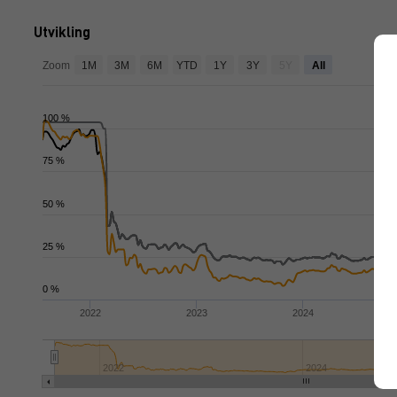
Utvikling
Zoom
1M
3M
6M
YTD
1Y
3Y
5Y
All
100 %
75 %
50 %
25 %
0 %
2022
2023
2024
2022
2024