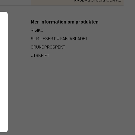
Mer information om produkten
RISIKO
SLIK LESER DU FAKTABLADET
GRUNDPROSPEKT
UTSKRIFT