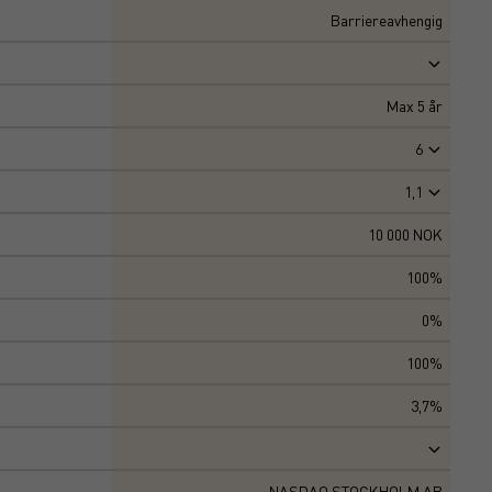
Barriereavhengig
Max
5
år
6
1,1
10 000 NOK
100%
0%
100%
3,7%
NASDAQ STOCKHOLM AB