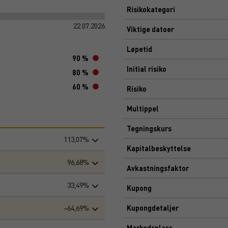
Risikokategori
22.07.2026
Viktige datoer
Løpetid
90 %
Initial risiko
80 %
60 %
Risiko
Multippel
Tegningskurs
113,07%
Kapitalbeskyttelse
96,68%
Avkastningsfaktor
33,49%
Kupong
−64,69%
Kupongdetaljer
Markedsplass