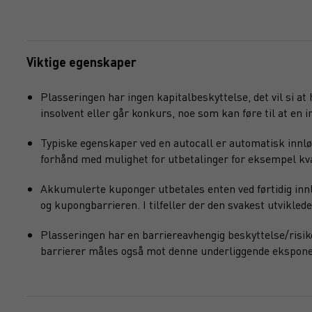
Viktige egenskaper
Plasseringen har ingen kapitalbeskyttelse, det vil si at
insolvent eller går konkurs, noe som kan føre til at en in
Typiske egenskaper ved en autocall er automatisk innlø
forhånd med mulighet for utbetalinger for eksempel kvart
Akkumulerte kuponger utbetales enten ved førtidig innlø
og kupongbarrieren. I tilfeller der den svakest utvikl
Plasseringen har en barriereavhengig beskyttelse/risik
barrierer måles også mot denne underliggende ekspone