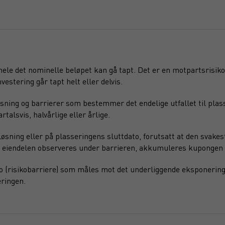
 hele det nominelle beløpet kan gå tapt. Det er en motpartsrisiko
vestering går tapt helt eller delvis.
sning og barrierer som bestemmer det endelige utfallet til plas
alsvis, halvårlige eller årlige.
sning eller på plasseringens sluttdato, forutsatt at den svakest
ede eiendelen observeres under barrieren, akkumuleres kupongen 
o (risikobarriere) som måles mot det underliggende eksponering
ringen.