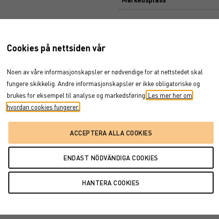
Dokument
jul 19, 2021
→
jul 9, 2026
Cookies på nettsiden vår
BROSJYRE
ENDELIGE VILKÅR
Noen av våre informasjonskapsler er nødvendige for at nettstedet skal
PROSPEKT
fungere skikkelig. Andre informasjonskapsler er ikke obligatoriske og
FAKTABLAD
brukes for eksempel til analyse og markedsføring.
Les mer her om
FÖRFALLOVILLKOR
hvordan cookies fungerer.
2025
2026
2026