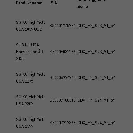
Produktnamn
ISIN
Serie
SG KC High Yield
XS1101745781
CDX_HY_S23_V1_5Y
USA 2039 USD
SHB KH USA
Konsumtion ÅR
SE0006082236
CDX_HY_S23_V1_5Y
2158
SG KO High Yield
SE0006994968
CDX_HY_S24_V1_5Y
USA 2275
SG KO High Yield
SE0007100318
CDX_HY_S24_V1_5Y
USA 2307
SG KO High Yield
SE0007227368
CDX_HY_S24_V2_5Y
USA 2399