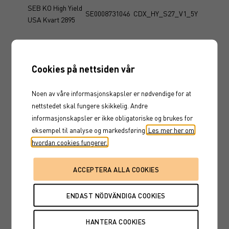
SEB KO High Yield
SE0008731046
CDX_HY_S27_V1_5Y
USA Kvart 2895
SG KO High Yield
SE0009189699
CDX_HY_S27_V1_5Y
USA kvart 2866
Cookies på nettsiden vår
DDB KO High Yield
SE0009606544
CDX_HY_S27_V2_5Y
Noen av våre informasjonskapsler er nødvendige for at
USA Kvart 2991
nettstedet skal fungere skikkelig. Andre
informasjonskapsler er ikke obligatoriske og brukes for
SEB KO High Yield
eksempel til analyse og markedsføring.
SE0008731210
CDX_HY_S27_V2_5Y
Les mer her om
USA Kvart 2933
hvordan cookies fungerer.
SEB KO High Yield
SE0008731517
CDX_HY_S28_V1_5Y
USA Kvart 3033
SEB KO High Yield
SE0008731640
CDX_HY_S28_V1_5Y
USA Kvart 3078