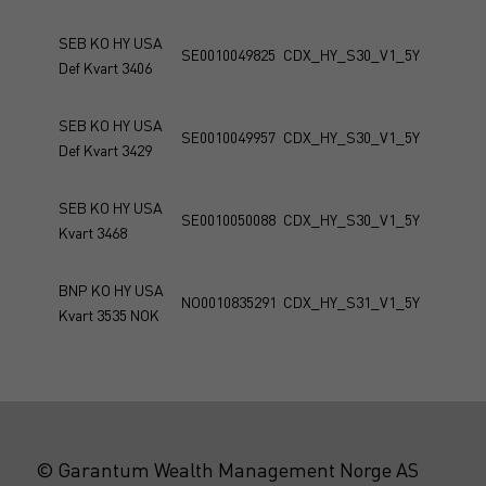
SEB KO HY USA
SE0010049825
CDX_HY_S30_V1_5Y
Def Kvart 3406
SEB KO HY USA
SE0010049957
CDX_HY_S30_V1_5Y
Def Kvart 3429
SEB KO HY USA
SE0010050088
CDX_HY_S30_V1_5Y
Kvart 3468
BNP KO HY USA
NO0010835291
CDX_HY_S31_V1_5Y
Kvart 3535 NOK
© Garantum Wealth Management Norge AS