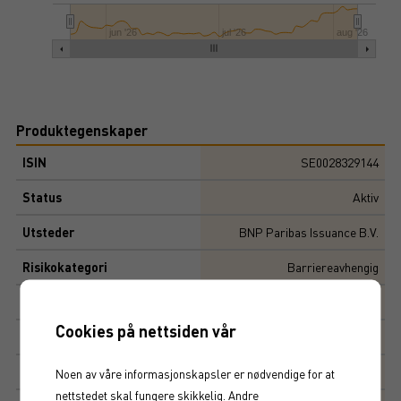
jun '26
jul '26
aug '26
Produktegenskaper
ISIN
SE0028329144
Status
Aktiv
Utsteder
BNP Paribas Issuance B.V.
Risikokategori
Barriereavhengig
Viktige datoer
Cookies på nettsiden vår
Løpetid
5
år
Initial risiko
Noen av våre informasjonskapsler er nødvendige for at
nettstedet skal fungere skikkelig. Andre