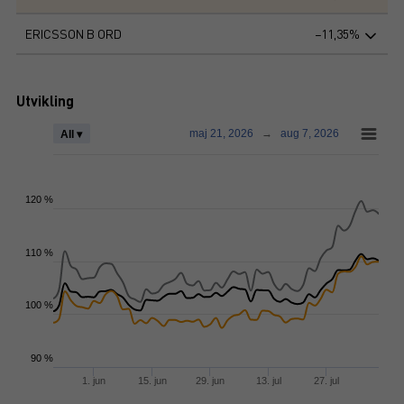
ERICSSON B ORD
−11,35%
Utvikling
maj 21, 2026
→
aug 7, 2026
All ▾
120 %
110 %
100 %
90 %
1. jun
15. jun
29. jun
13. jul
27. jul