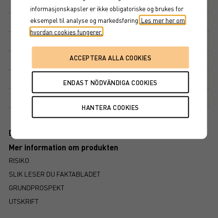
Risiko
5,51
informasjonskapsler er ikke obligatoriske og brukes for
eksempel til analyse og markedsføring.
Les mer her om
Multippel
10 000 SEK
hvordan cookies fungerer.
Tegningskurs
100%
Kapitalbeskyttelse
0%
Avkastningsfaktor
182%
Markedsplass
NASDAQ STOCKHOLM AB
Dokument
Mer information om produkten
RISIKO
SLIK LESER DU FAKTABLADET
GRUNDPROSPEKT
UTSKRIFT