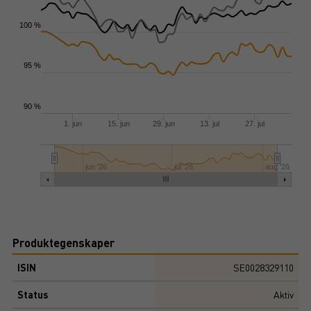
100 %
95 %
90 %
1. jun
15. jun
29. jun
13. jul
27. jul
jun '26
jul '26
aug '26
Produktegenskaper
ISIN
SE0028329110
Status
Aktiv