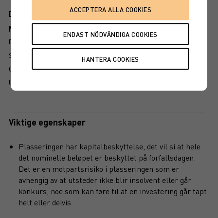
Dokument
Mer information om produkten
RISIKO
SLIK LESER DU FAKTABLADET
GRUNDPROSPEKT
UTSKRIFT
Viktige egenskaper
Plasseringen har kapitalbeskyttelse, det vil si at hele
det nominelle beløpet er beskyttet på forfallsdagen.
Det er en motpartsrisiko i plasseringen som er
avhengig av at utsteder ikke blir insolvent eller går
konkurs, noe som kan føre til at en investering går tapt
helt eller delvis.