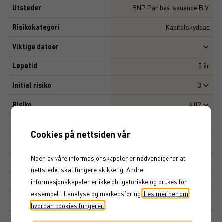
Utsteder
BNP Paribas Issuance B.V.
Risikokategori
Kapitalskyddad
Viktige datoer
Løpetid
5
år
Initial risiko
3
Risiko
4,02
Multippel
10 000 SEK
Cookies på nettsiden vår
Tegningskurs
100%
Noen av våre informasjonskapsler er nødvendige for at
Kapitalbeskyttelse
100%
nettstedet skal fungere skikkelig. Andre
Avkastningsfaktor
112%
informasjonskapsler er ikke obligatoriske og brukes for
eksempel til analyse og markedsføring.
Les mer her om
Markedsplass
NASDAQ STOCKHOLM AB
hvordan cookies fungerer.