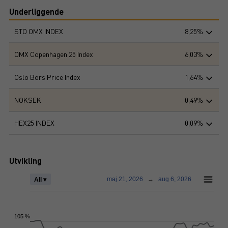
Underliggende
STO OMX INDEX
8,25%
OMX Copenhagen 25 Index
6,03%
Oslo Bors Price Index
1,64%
NOKSEK
0,49%
HEX25 INDEX
0,09%
Utvikling
maj 21, 2026
→
aug 6, 2026
All ▾
105 %