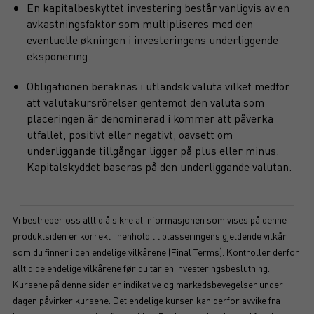
En kapitalbeskyttet investering består vanligvis av en
avkastningsfaktor som multipliseres med den
eventuelle økningen i investeringens underliggende
eksponering.
Obligationen beräknas i utländsk valuta vilket medför
att valutakursrörelser gentemot den valuta som
placeringen är denominerad i kommer att påverka
utfallet, positivt eller negativt, oavsett om
underliggande tillgångar ligger på plus eller minus.
Kapitalskyddet baseras på den underliggande valutan.
Vi bestreber oss alltid å sikre at informasjonen som vises på denne
produktsiden er korrekt i henhold til plasseringens gjeldende vilkår
som du finner i den endelige vilkårene (Final Terms). Kontroller derfor
alltid de endelige vilkårene før du tar en investeringsbeslutning.
Kursene på denne siden er indikative og markedsbevegelser under
dagen påvirker kursene. Det endelige kursen kan derfor avvike fra