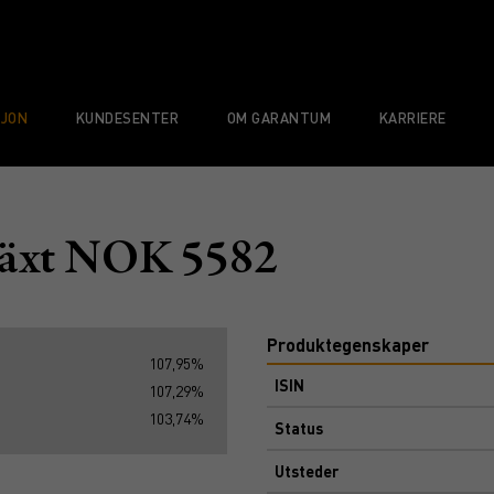
SJON
KUNDESENTER
OM GARANTUM
KARRIERE
växt NOK 5582
Produktegenskaper
107,95%
ISIN
107,29%
103,74%
Status
Utsteder