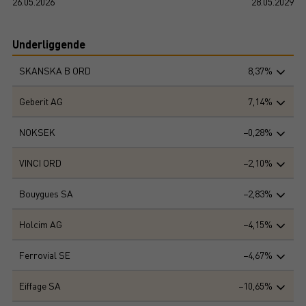
26.05.2026
28.05.2029
Underliggende
SKANSKA B ORD
8,37%
Geberit AG
7,14%
NOKSEK
−0,28%
VINCI ORD
−2,10%
Bouygues SA
−2,83%
Holcim AG
−4,15%
Ferrovial SE
−4,67%
Eiffage SA
−10,65%