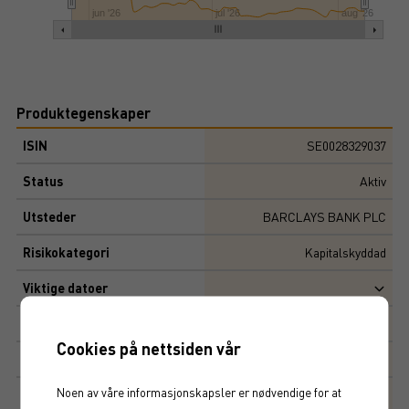
jun '26
jul '26
aug '26
Produktegenskaper
ISIN
SE0028329037
Status
Aktiv
Utsteder
BARCLAYS BANK PLC
Risikokategori
Kapitalskyddad
Viktige datoer
Løpetid
3
år
Cookies på nettsiden vår
Initial risiko
Noen av våre informasjonskapsler er nødvendige for at
Risiko
4,16