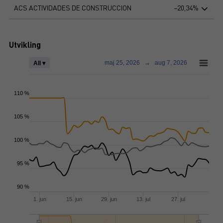
ACS ACTIVIDADES DE CONSTRUCCION
−20,34%
Utvikling
maj 25, 2026
→
aug 7, 2026
All ▾
110 %
105 %
100 %
95 %
90 %
1. jun
15. jun
29. jun
13. jul
27. jul