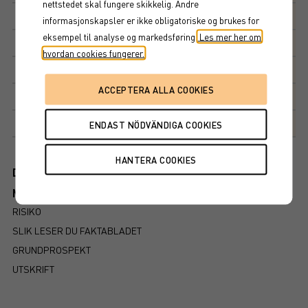
nettstedet skal fungere skikkelig. Andre
Multippel
10 000 SEK
informasjonskapsler er ikke obligatoriske og brukes for
eksempel til analyse og markedsføring.
Les mer her om
Tegningskurs
110%
hvordan cookies fungerer.
Kapitalbeskyttelse
100%
Avkastningsfaktor
159%
Markedsplass
NASDAQ STOCKHOLM AB
Dokument
Mer information om produkten
RISIKO
SLIK LESER DU FAKTABLADET
GRUNDPROSPEKT
UTSKRIFT