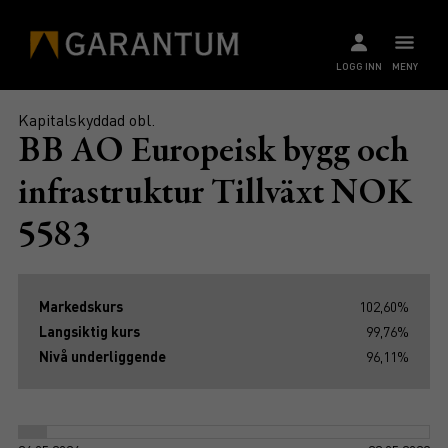
LOGG INN
MENY
Kapitalskyddad obl.
BB AO Europeisk bygg och
infrastruktur Tillväxt NOK
5583
Markedskurs
102,60%
Langsiktig kurs
99,76%
Nivå underliggende
96,11%