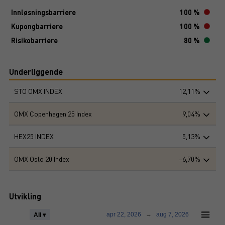
Innløsningsbarriere
100 %
Kupongbarriere
100 %
Risikobarriere
80 %
Underliggende
STO OMX INDEX
12,11%
OMX Copenhagen 25 Index
9,04%
HEX25 INDEX
5,13%
OMX Oslo 20 Index
−6,70%
Utvikling
apr 22, 2026
→
aug 7, 2026
All ▾