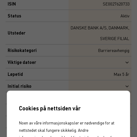
ISIN
SE0027620733
Status
Aktiv
DANSKE BANK A/S, DANMARK,
Utsteder
SVERIGE FILIAL
Risikokategori
Barriereavhengig
Viktige datoer
Løpetid
Max
5
år
Initial risiko
Risiko
4,68
Cookies på nettsiden vår
Multippel
10 000 SEK
Tegningskurs
100%
Noen av våre informasjonskapsler er nødvendige for at
nettstedet skal fungere skikkelig. Andre
Kapitalbeskyttelse
0%