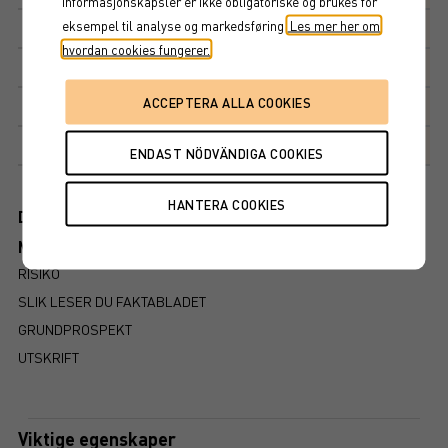
informasjonskapsler er ikke obligatoriske og brukes for
eksempel til analyse og markedsføring.
Les mer her om
Avkastningsfaktor
100%
hvordan cookies fungerer.
Kupong
12,2%
Kupongdetaljer
Markedsplass
NASDAQ STOCKHOLM AB
Dokument
Mer information om produkten
RISIKO
SLIK LESER DU FAKTABLADET
GRUNDPROSPEKT
UTSKRIFT
Viktige egenskaper