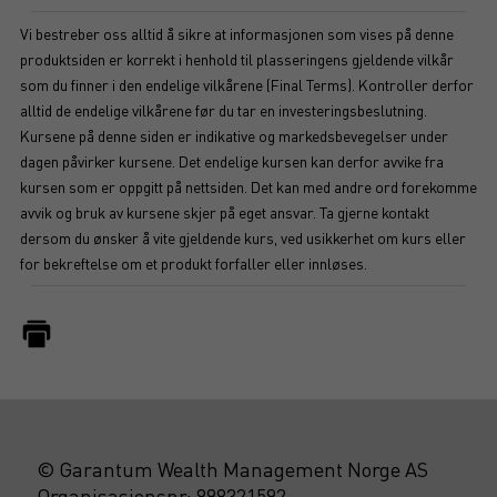
Vi bestreber oss alltid å sikre at informasjonen som vises på denne
produktsiden er korrekt i henhold til plasseringens gjeldende vilkår
som du finner i den endelige vilkårene (Final Terms). Kontroller derfor
alltid de endelige vilkårene før du tar en investeringsbeslutning.
Kursene på denne siden er indikative og markedsbevegelser under
dagen påvirker kursene. Det endelige kursen kan derfor avvike fra
kursen som er oppgitt på nettsiden. Det kan med andre ord forekomme
avvik og bruk av kursene skjer på eget ansvar. Ta gjerne kontakt
dersom du ønsker å vite gjeldende kurs, ved usikkerhet om kurs eller
for bekreftelse om et produkt forfaller eller innløses.
© Garantum Wealth Management Norge AS
Organisasjonsnr: 898321592