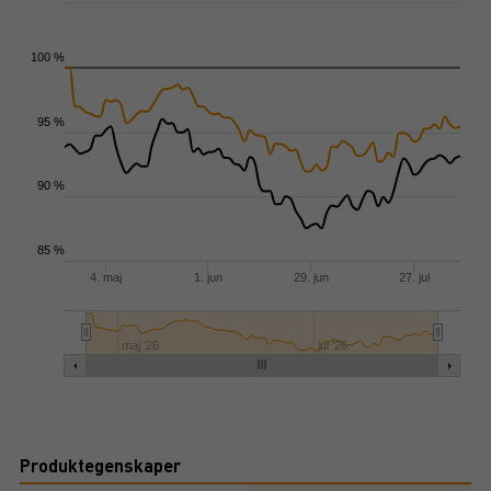
100 %
95 %
90 %
85 %
4. maj
1. jun
29. jun
27. jul
maj '26
jul '26
Produktegenskaper