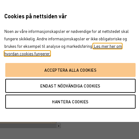
Cookies på nettsiden vår
mar 4, 2026
→
aug 6, 2026
Dokument
Noen av våre informasjonskapsler er nødvendige for at nettstedet skal
fungere skikkelig. Andre informasjonskapsler er ikke obligatoriske og
brukes for eksempel til analyse og markedsføring.
Les mer her om
hvordan cookies fungerer.
6. jul
3. aug
aug…