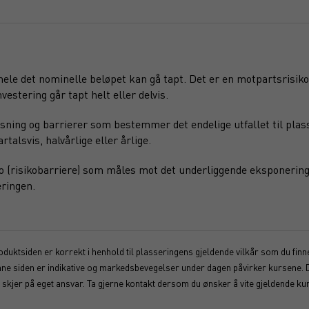
 hele det nominelle beløpet kan gå tapt. Det er en motpartsrisiko
vestering går tapt helt eller delvis.
sning og barrierer som bestemmer det endelige utfallet til plas
alsvis, halvårlige eller årlige.
o (risikobarriere) som måles mot det underliggende eksponering
ringen.
duktsiden er korrekt i henhold til plasseringens gjeldende vilkår som du finner
enne siden er indikative og markedsbevegelser under dagen påvirker kursene. 
kjer på eget ansvar. Ta gjerne kontakt dersom du ønsker å vite gjeldende kur