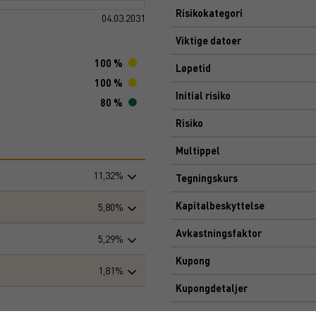
Risikokategori
04.03.2031
Viktige datoer
100 %
Løpetid
100 %
Initial risiko
80 %
Risiko
Multippel
11,32%
Tegningskurs
Kapitalbeskyttelse
5,80%
Avkastningsfaktor
5,29%
Kupong
1,81%
Kupongdetaljer
Markedsplass