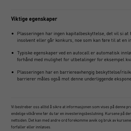
Viktige egenskaper
Plasseringen har ingen kapitalbeskyttelse, det vil si at
insolvent eller går konkurs, noe som kan føre til at en in
Typiske egenskaper ved en autocall er automatisk innlø
forhånd med mulighet for utbetalinger for eksempel kvart
Plasseringen har en barriereavhengig beskyttelse/risik
barrierer måles også mot denne underliggende ekspone
Vi bestreber oss alltid å sikre at informasjonen som vises på denne pro
endelige vilkårene før du tar en investeringsbeslutning. Kursene på d
nettsiden. Det kan med andre ord forekomme avvik og bruk av kursene s
forfaller eller innløses.