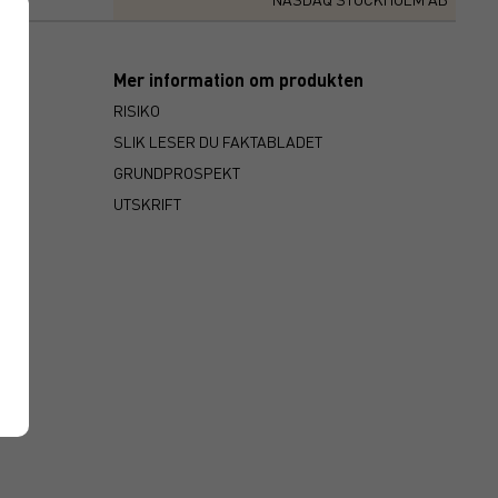
Mer information om produkten
RISIKO
SLIK LESER DU FAKTABLADET
GRUNDPROSPEKT
UTSKRIFT