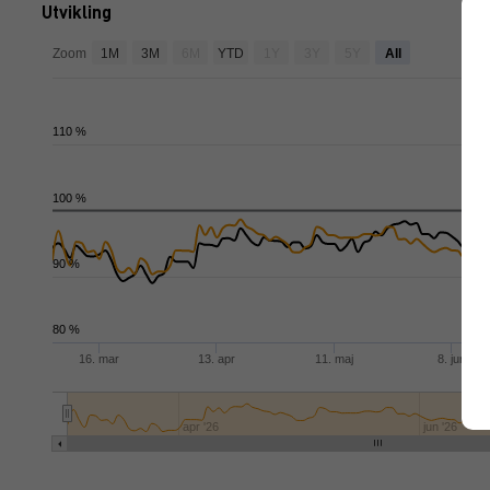
Utvikling
Zoom
1M
3M
6M
YTD
1Y
3Y
5Y
All
110 %
100 %
90 %
80 %
16. mar
13. apr
11. maj
8. jun
apr '26
jun '26