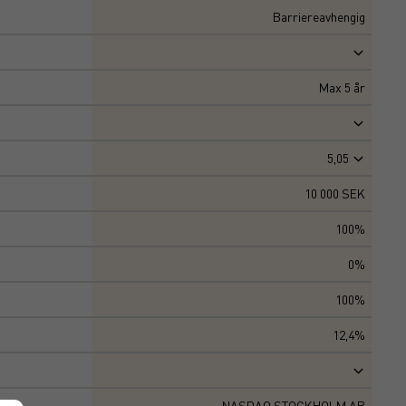
Barriereavhengig
Max
5
år
5,05
10 000 SEK
100%
0%
100%
12,4%
NASDAQ STOCKHOLM AB