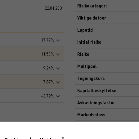
Risikokategori
22.01.2031
Viktige datoer
Løpetid
17,77%
Initial risiko
11,50%
Risiko
Multippel
9,24%
Tegningskurs
7,87%
Kapitalbeskyttelse
−2,72%
Avkastningsfaktor
Markedsplass
n 22, 2026
→
aug 7, 2026
Dokument