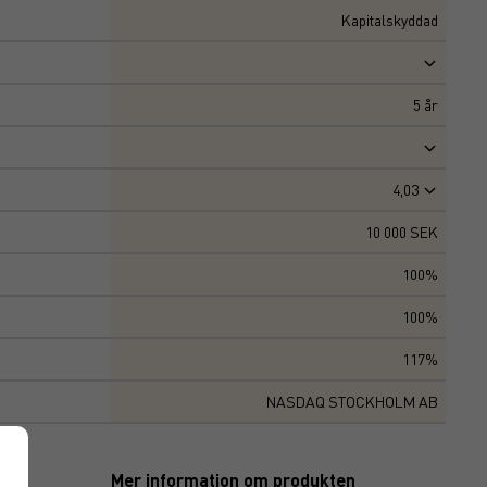
Kapitalskyddad
5
år
4,03
10 000 SEK
100%
100%
117%
NASDAQ STOCKHOLM AB
Mer information om produkten