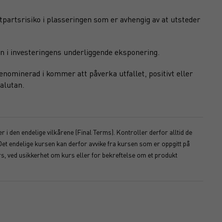
otpartsrisiko i plasseringen som er avhengig av at utsteder
n i investeringens underliggende eksponering.
nominerad i kommer att påverka utfallet, positivt eller
alutan.
 i den endelige vilkårene (Final Terms). Kontroller derfor alltid de
Det endelige kursen kan derfor avvike fra kursen som er oppgitt på
s, ved usikkerhet om kurs eller for bekreftelse om et produkt