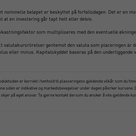
det nominelle beløpet er beskyttet på forfallsdagen. Det er en m
l at en investering går tapt helt eller delvis.
 avkastningsfaktor som multipliseres med den eventuelle økninge
att valutakursrörelser gentemot den valuta som placeringen är de
 plus eller minus. Kapitalskyddet baseras på den underliggande v
duktsiden er korrekt i henhold til plasseringens gjeldende vilkår som du finner
enne siden er indikative og markedsbevegelser under dagen påvirker kursene. 
kjer på eget ansvar. Ta gjerne kontakt dersom du ønsker å vite gjeldende kur