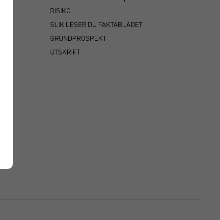
RISIKO
SLIK LESER DU FAKTABLADET
GRUNDPROSPEKT
UTSKRIFT