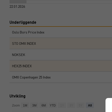
22.01.2026
Underliggende
Oslo Bors Price Index
STO OMX INDEX
NOKSEK
HEX25 INDEX
OMX Copenhagen 25 Index
Utvikling
ja
Zoom
1M
3M
6M
YTD
1Y
3Y
5Y
All