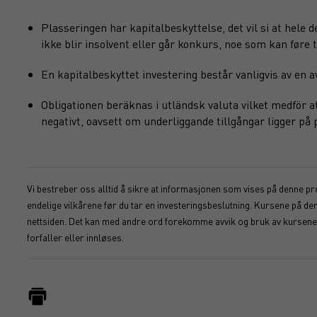
Plasseringen har kapitalbeskyttelse, det vil si at hele 
ikke blir insolvent eller går konkurs, noe som kan føre ti
En kapitalbeskyttet investering består vanligvis av en
Obligationen beräknas i utländsk valuta vilket medför 
negativt, oavsett om underliggande tillgångar ligger på
Vi bestreber oss alltid å sikre at informasjonen som vises på denne pro
endelige vilkårene før du tar en investeringsbeslutning. Kursene på d
nettsiden. Det kan med andre ord forekomme avvik og bruk av kursene s
forfaller eller innløses.