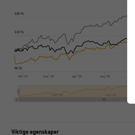
120 %
110 %
100 %
90 %
feb '26
mar '26
apr '26
maj '26
jun '2
mar '26
maj '26
Viktige egenskaper