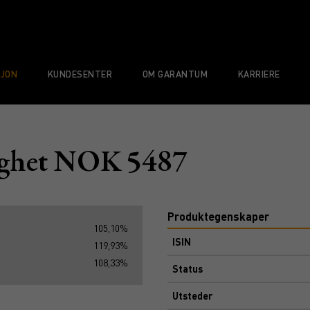
SJON
KUNDESENTER
OM GARANTUM
KARRIERE
ghet NOK 5487
Produktegenskaper
105,10%
ISIN
119,93%
108,33%
Status
Utsteder