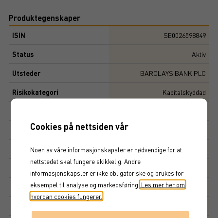
Produktegenskaper
ISIN
SE0026598849
Status
Aktiv
Utsteder
BARCLAYS BANK PLC
Risikokategori
Kapitalskyddad
Viktige datoer
Cookies på nettsiden vår
Løpetid
3
år
Initial risiko
Noen av våre informasjonskapsler er nødvendige for at
nettstedet skal fungere skikkelig. Andre
Risiko
3,22
informasjonskapsler er ikke obligatoriske og brukes for
eksempel til analyse og markedsføring.
Les mer her om
Multippel
10 000 SEK
hvordan cookies fungerer.
Tegningskurs
100%