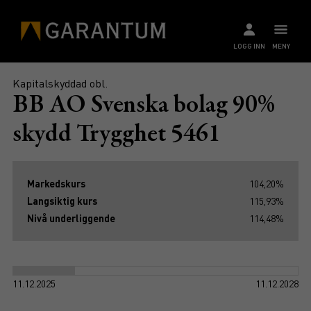
LOGG INN
MENY
Kapitalskyddad obl.
BB AO Svenska bolag 90%
skydd Trygghet 5461
Markedskurs
104,20%
Langsiktig kurs
115,93%
Nivå underliggende
114,48%
11.12.2025
11.12.2028