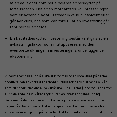
at en del av det nominelle beløpet er beskyttet på
forfallsdagen. Det er en motpartsrisiko i plasseringen
som er avhengig av at utsteder ikke blir insolvent eller
går konkurs, noe som kan føre til at en investering går
tapt helt eller delvis.
En kapitalbeskyttet investering består vanligvis av en
avkastningsfaktor som multipliseres med den
eventuelle økningen i investeringens underliggende
eksponering.
Vi bestreber oss alltid å sikre at informasjonen som vises på denne
produktsiden er korrekt i henhold til plasseringens gjeldende vilkår
som du finner i den endelige vilkårene (Final Terms). Kontroller derfor
alltid de endelige vilkårene før du tar en investeringsbeslutning.
Kursene på denne siden er indikative og markedsbevegelser under
dagen påvirker kursene. Det endelige kursen kan derfor avvike fra
kursen som er oppgitt på nettsiden. Det kan med andre ord forekomme