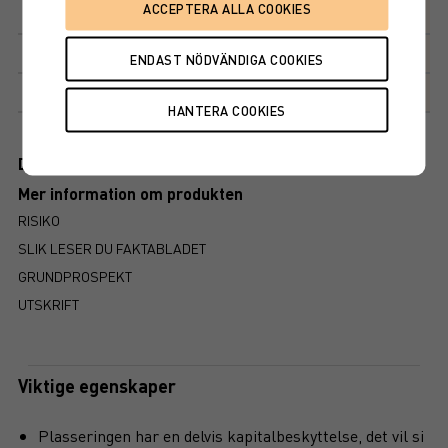
Kapitalbeskyttelse
90%
Avkastningsfaktor
110%
Markedsplass
NASDAQ STOCKHOLM AB
Dokument
Mer information om produkten
RISIKO
SLIK LESER DU FAKTABLADET
GRUNDPROSPEKT
UTSKRIFT
Viktige egenskaper
Plasseringen har en delvis kapitalbeskyttelse, det vil si