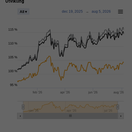
Utvikling
dec 19, 2025
→
aug 5, 2026
All ▾
115 %
110 %
105 %
100 %
95 %
feb '26
apr '26
jun '26
aug '26
jan '26
apr '26
jul '26