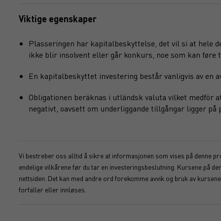
Viktige egenskaper
Plasseringen har kapitalbeskyttelse, det vil si at hele 
ikke blir insolvent eller går konkurs, noe som kan føre ti
En kapitalbeskyttet investering består vanligvis av en
Obligationen beräknas i utländsk valuta vilket medför 
negativt, oavsett om underliggande tillgångar ligger på
Vi bestreber oss alltid å sikre at informasjonen som vises på denne pro
endelige vilkårene før du tar en investeringsbeslutning. Kursene på d
nettsiden. Det kan med andre ord forekomme avvik og bruk av kursene s
forfaller eller innløses.