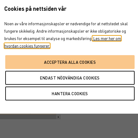
c 19, 2025
→
aug 5, 2026
Cookies på nettsiden vår
Noen av våre informasjonskapsler er nødvendige for at nettstedet skal
fungere skikkelig. Andre informasjonskapsler er ikke obligatoriske og
brukes for eksempel til analyse og markedsføring.
Les mer her om
hvordan cookies fungerer.
jun '26
jul '26
aug '26
jul '26