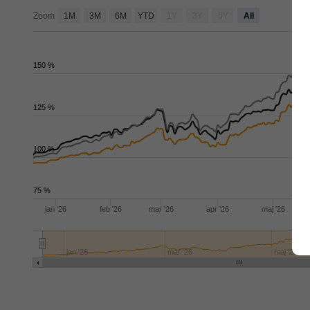
de
Zoom
1M
3M
6M
YTD
1Y
3Y
5Y
All
150 %
125 %
100 %
75 %
jan '26
feb '26
mar '26
apr '26
maj '26
jan '26
mar '26
maj '26