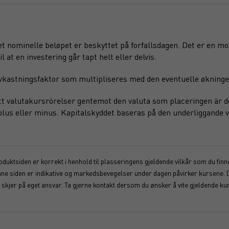
det nominelle beløpet er beskyttet på forfallsdagen. Det er en m
l at en investering går tapt helt eller delvis.
 avkastningsfaktor som multipliseres med den eventuelle økninge
att valutakursrörelser gentemot den valuta som placeringen är de
 plus eller minus. Kapitalskyddet baseras på den underliggande v
duktsiden er korrekt i henhold til plasseringens gjeldende vilkår som du finner
enne siden er indikative og markedsbevegelser under dagen påvirker kursene. 
kjer på eget ansvar. Ta gjerne kontakt dersom du ønsker å vite gjeldende kur