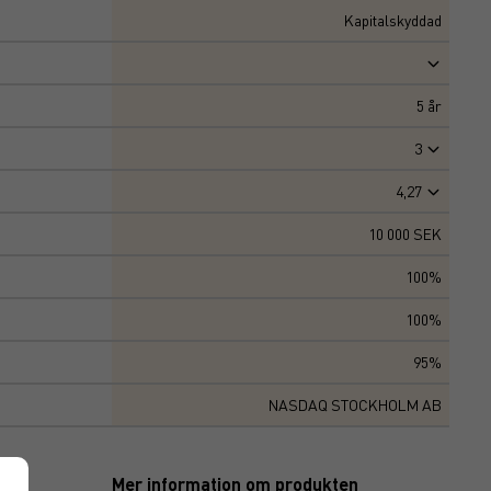
Kapitalskyddad
5
år
3
4,27
10 000 SEK
100%
100%
95%
NASDAQ STOCKHOLM AB
Mer information om produkten