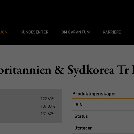
SJON
KUNDESENTER
OM GARANTUM
KARRIERE
britannien & Sydkorea T
Produktegenskaper
122,60%
ISIN
137,80%
130,62%
Status
Utsteder