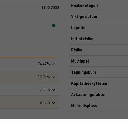
Risikokategori
11.12.2030
Viktige datoer
Løpetid
Initial risiko
Risiko
Multippel
74,47%
Tegningskurs
10,24%
Kapitalbeskyttelse
7,00%
Avkastningsfaktor
6,47%
Markedsplass
Dokument