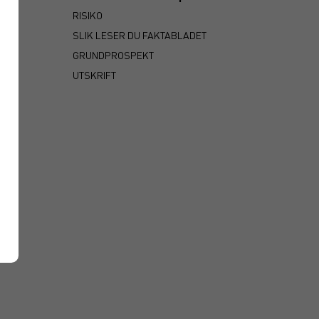
RISIKO
SLIK LESER DU FAKTABLADET
GRUNDPROSPEKT
UTSKRIFT