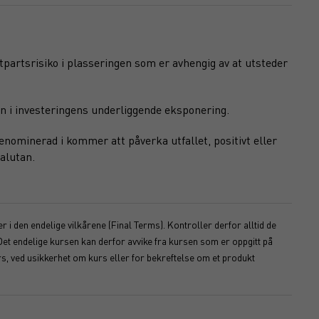
otpartsrisiko i plasseringen som er avhengig av at utsteder
n i investeringens underliggende eksponering.
nominerad i kommer att påverka utfallet, positivt eller
alutan.
 i den endelige vilkårene (Final Terms). Kontroller derfor alltid de
Det endelige kursen kan derfor avvike fra kursen som er oppgitt på
s, ved usikkerhet om kurs eller for bekreftelse om et produkt