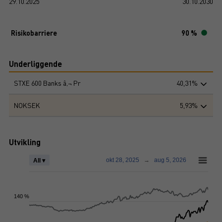
29.10.2025
30.10.2030
Risikobarriere
90 %
Underliggende
STXE 600 Banks â‚¬ Pr
40,31%
NOKSEK
5,93%
Utvikling
okt 28, 2025
→
aug 5, 2026
All ▾
140 %