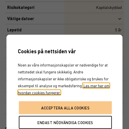
Risikokategori
Kapitalskyddad
Viktige datoer
Løpetid
5
år
Initial risiko
4
Cookies på nettsiden vår
Risiko
4,5
Multippel
10 000 SEK
Noen av våre informasjonskapsler er nødvendige for at
nettstedet skal fungere skikkelig. Andre
Tegningskurs
100%
informasjonskapsler er ikke obligatoriske og brukes for
eksempel til analyse og markedsføring.
Les mer her om
Kapitalbeskyttelse
90%
hvordan cookies fungerer.
Avkastningsfaktor
100%
Markedsplass
NASDAQ STOCKHOLM AB
Dokument