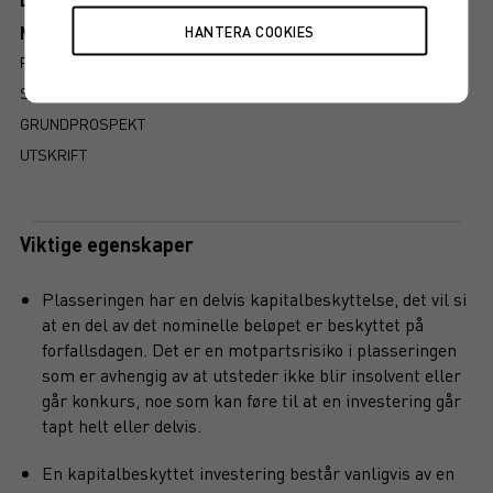
Mer information om produkten
RISIKO
SLIK LESER DU FAKTABLADET
GRUNDPROSPEKT
UTSKRIFT
Viktige egenskaper
Plasseringen har en delvis kapitalbeskyttelse, det vil si
at en del av det nominelle beløpet er beskyttet på
forfallsdagen. Det er en motpartsrisiko i plasseringen
som er avhengig av at utsteder ikke blir insolvent eller
går konkurs, noe som kan føre til at en investering går
tapt helt eller delvis.
En kapitalbeskyttet investering består vanligvis av en