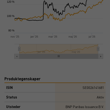
120 %
100 %
80 %
nov '25
jan '26
mar '26
maj '26
jul '26
jan '26
maj '26
Produktegenskaper
ISIN
SE0026141681
Status
Aktiv
Utsteder
BNP Paribas Issuance B.V.