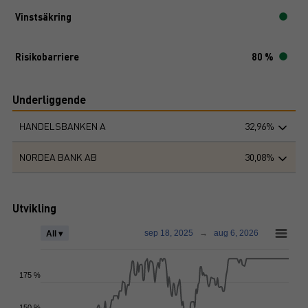
Vinstsäkring
Risikobarriere
80 %
Underliggende
HANDELSBANKEN A
32,96%
NORDEA BANK AB
30,08%
Utvikling
sep 18, 2025
→
aug 6, 2026
All ▾
175 %
150 %