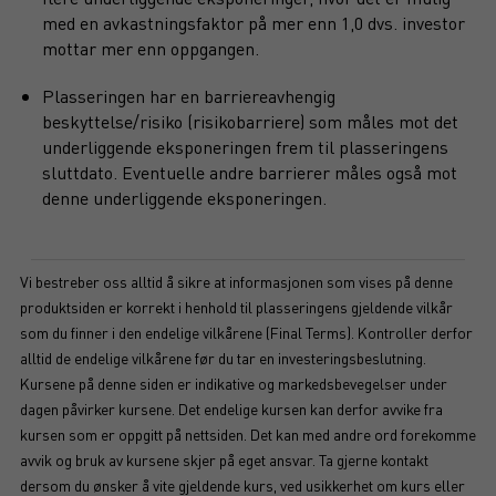
med en avkastningsfaktor på mer enn 1,0 dvs. investor
mottar mer enn oppgangen.
Plasseringen har en barriereavhengig
beskyttelse/risiko (risikobarriere) som måles mot det
underliggende eksponeringen frem til plasseringens
sluttdato. Eventuelle andre barrierer måles også mot
denne underliggende eksponeringen.
Vi bestreber oss alltid å sikre at informasjonen som vises på denne
produktsiden er korrekt i henhold til plasseringens gjeldende vilkår
som du finner i den endelige vilkårene (Final Terms). Kontroller derfor
alltid de endelige vilkårene før du tar en investeringsbeslutning.
Kursene på denne siden er indikative og markedsbevegelser under
dagen påvirker kursene. Det endelige kursen kan derfor avvike fra
kursen som er oppgitt på nettsiden. Det kan med andre ord forekomme
avvik og bruk av kursene skjer på eget ansvar. Ta gjerne kontakt
dersom du ønsker å vite gjeldende kurs, ved usikkerhet om kurs eller