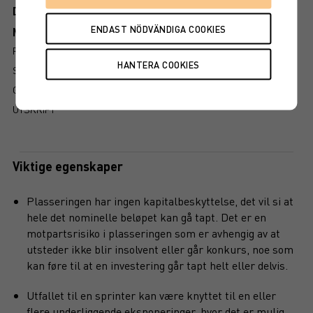
Dokument
Mer information om produkten
RISIKO
SLIK LESER DU FAKTABLADET
GRUNDPROSPEKT
UTSKRIFT
Viktige egenskaper
Plasseringen har ingen kapitalbeskyttelse, det vil si at
hele det nominelle beløpet kan gå tapt. Det er en
motpartsrisiko i plasseringen som er avhengig av at
utsteder ikke blir insolvent eller går konkurs, noe som
kan føre til at en investering går tapt helt eller delvis.
Utfallet til en sprinter kan være knyttet til en eller
flere underliggende eksponeringer, hvor det er mulig