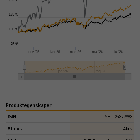
125 %
100 %
75 %
nov '25
jan '26
mar '26
maj '26
jul '26
jan '26
maj '26
Produktegenskaper
ISIN
SE0025399983
Status
Aktiv