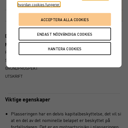
Avkastningsfaktor
hvordan cookies fungerer.
133%
Markedsplass
NASDAQ STOCKHOLM AB
Dokument
Mer information om produkten
RISIKO
SLIK LESER DU FAKTABLADET
GRUNDPROSPEKT
UTSKRIFT
Viktige egenskaper
Plasseringen har en delvis kapitalbeskyttelse, det vil si
at en del av det nominelle beløpet er beskyttet på
forfallsdagen. Det er en motpartsrisiko i plasseringen