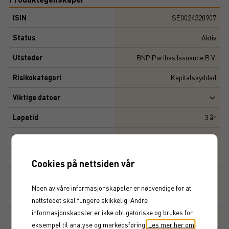
ISIN
SE0024320907
Status
Aktiv
Utsteder
BNP Paribas Issuance B.V.
Risikokategori
Kapitalskyddad
Viktige datoer
Løpetid
3
år
Initial risiko
Risiko
5,14
Cookies på nettsiden vår
Multippel
10 000 SEK
Noen av våre informasjonskapsler er nødvendige for at
Tegningskurs
110%
nettstedet skal fungere skikkelig. Andre
informasjonskapsler er ikke obligatoriske og brukes for
Kapitalbeskyttelse
100%
eksempel til analyse og markedsføring.
Les mer her om