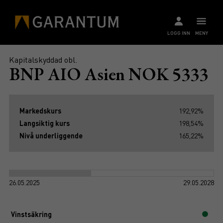
LOGG INN
MENY
Kapitalskyddad obl.
BNP AIO Asien NOK 5333
Markedskurs
192,92%
Langsiktig kurs
198,54%
Nivå underliggende
165,22%
26.05.2025
29.05.2028
Vinstsäkring