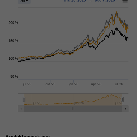
maj 26, 2025
→
aug 7, 2026
All ▾
200 %
150 %
100 %
50 %
jul '25
okt '25
jan '26
apr '26
jul '26
jul '25
jan '26
jul '26
Produktegenskaper