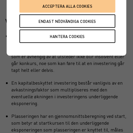
Viktige egenskaper
Plasseringen har en delvis kapitalbeskyttelse, det vil si
at en del av det nominelle beløpet er beskyttet på
forfallsdagen. Det er en motpartsrisiko i plasseringen
som er avhengig av at utsteder ikke blir insolvent eller
går konkurs, noe som kan føre til at en investering går
tapt helt eller delvis.
En kapitalbeskyttet investering består vanligvis av en
avkastningsfaktor som multipliseres med den
eventuelle økningen i investeringens underliggende
eksponering.
Plasseringen har en gjennomsnittsberegning ved start,
som betyr at startkursen til den underliggende
eksponeringen som plasseringen er knyttet til, måles