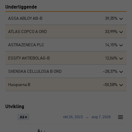
Underliggende
ASSA ABLOY AB-B
39,35%
ATLAS COPCO A ORD
33,99%
ASTRAZENECA PLC
14,15%
ESSITY AKTIEBOLAG-B
12,06%
SVENSKA CELLULOSA B ORD
−28,37%
Husqvarna B
−50,58%
Utvikling
okt 26, 2023
→
aug 7, 2026
All ▾