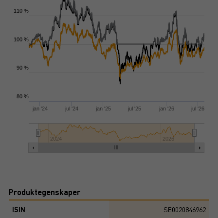
110 %
100 %
90 %
80 %
jan '24
jul '24
jan '25
jul '25
jan '26
jul '26
2024
2026
Produktegenskaper
ISIN
SE0020846962