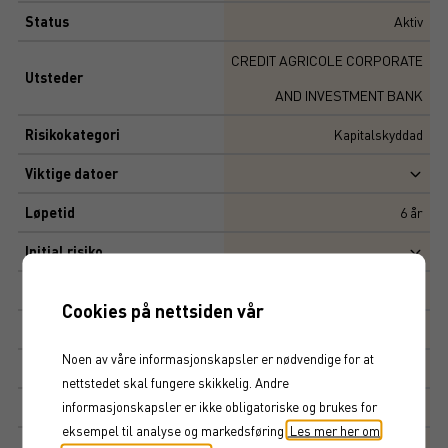
Status
Aktiv
CREDIT AGRICOLE CORPORATE
Utsteder
AND INVESTMENT BANK
Risikokategori
Kapitalskyddad
Viktige datoer
Løpetid
6
år
Initial risiko
Risiko
2,31
Cookies på nettsiden vår
Multippel
100 000 SEK
Noen av våre informasjonskapsler er nødvendige for at
Tegningskurs
100%
nettstedet skal fungere skikkelig. Andre
informasjonskapsler er ikke obligatoriske og brukes for
Kapitalbeskyttelse
100%
eksempel til analyse og markedsføring.
Les mer her om
Avkastningsfaktor
106%