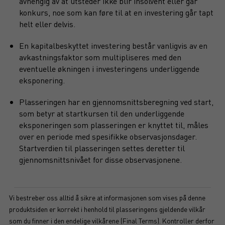
avhengig av at utsteder ikke blir insolvent eller går
konkurs, noe som kan føre til at en investering går tapt
helt eller delvis.
En kapitalbeskyttet investering består vanligvis av en
avkastningsfaktor som multipliseres med den
eventuelle økningen i investeringens underliggende
eksponering.
Plasseringen har en gjennomsnittsberegning ved start,
som betyr at startkursen til den underliggende
eksponeringen som plasseringen er knyttet til, måles
over en periode med spesifikke observasjonsdager.
Startverdien til plasseringen settes deretter til
gjennomsnittsnivået for disse observasjonene.
Vi bestreber oss alltid å sikre at informasjonen som vises på denne
produktsiden er korrekt i henhold til plasseringens gjeldende vilkår
som du finner i den endelige vilkårene (Final Terms). Kontroller derfor