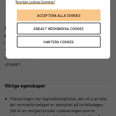
hvordan cookies fungerer.
Markedsplass
NASDAQ STOCKHOLM AB
Dokument
Mer information om produkten
RISIKO
SLIK LESER DU FAKTABLADET
GRUNDPROSPEKT
UTSKRIFT
Viktige egenskaper
Plasseringen har kapitalbeskyttelse, det vil si at hele
det nominelle beløpet er beskyttet på forfallsdagen.
Det er en motpartsrisiko i plasseringen som er