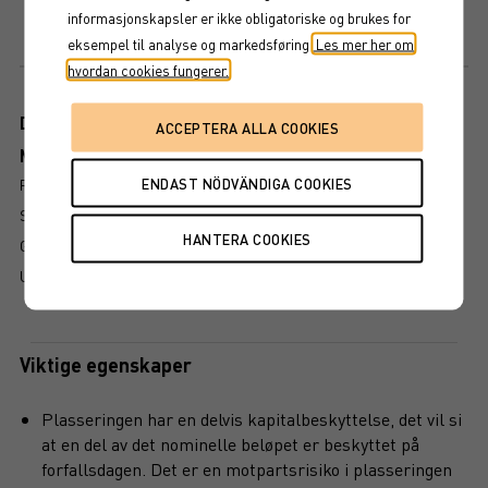
informasjonskapsler er ikke obligatoriske og brukes for
Maxexponering
eksempel til analyse og markedsføring.
Les mer her om
150%
hvordan cookies fungerer.
Dokument
Mer information om produkten
RISIKO
SLIK LESER DU FAKTABLADET
GRUNDPROSPEKT
UTSKRIFT
Viktige egenskaper
Plasseringen har en delvis kapitalbeskyttelse, det vil si
at en del av det nominelle beløpet er beskyttet på
forfallsdagen. Det er en motpartsrisiko i plasseringen