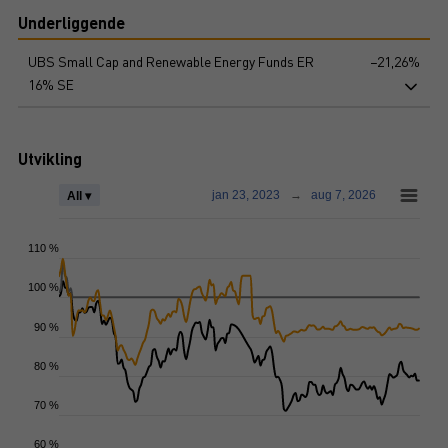
Underliggende
UBS Small Cap and Renewable Energy Funds ER
−21,26%
16% SE
Utvikling
jan 23, 2023
→
aug 7, 2026
All ▾
110 %
100 %
90 %
80 %
70 %
60 %