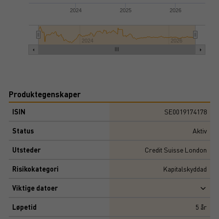
2024
2025
2026
2024
2026
Produktegenskaper
ISIN
SE0019174178
Status
Aktiv
Utsteder
Credit Suisse London
Risikokategori
Kapitalskyddad
Viktige datoer
Løpetid
5
år