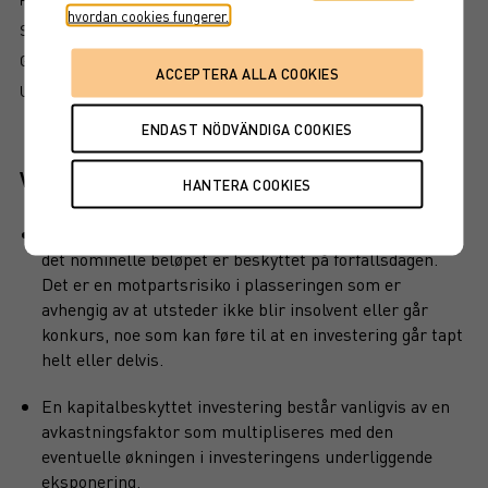
hvordan cookies fungerer.
SLIK LESER DU FAKTABLADET
GRUNDPROSPEKT
UTSKRIFT
Viktige egenskaper
Plasseringen har kapitalbeskyttelse, det vil si at hele
det nominelle beløpet er beskyttet på forfallsdagen.
Det er en motpartsrisiko i plasseringen som er
avhengig av at utsteder ikke blir insolvent eller går
konkurs, noe som kan føre til at en investering går tapt
helt eller delvis.
En kapitalbeskyttet investering består vanligvis av en
avkastningsfaktor som multipliseres med den
eventuelle økningen i investeringens underliggende
eksponering.