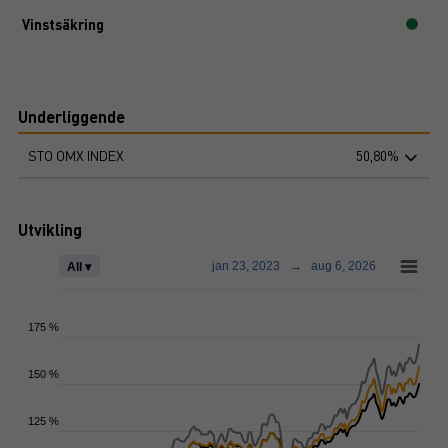
Vinstsäkring
Underliggende
STO OMX INDEX
50,80%
Utvikling
jan 23, 2023
→
aug 6, 2026
All ▾
175 %
150 %
125 %