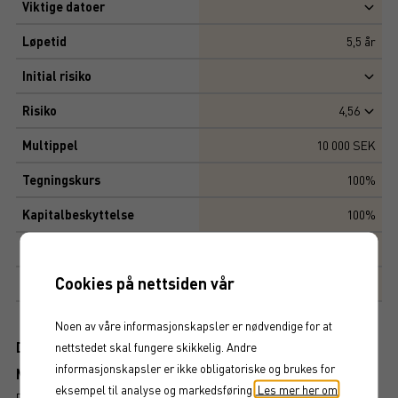
Viktige datoer
Løpetid
5,5
år
Initial risiko
Risiko
4,56
Multippel
10 000 SEK
Tegningskurs
100%
Kapitalbeskyttelse
100%
Avkastningsfaktor
142%
Cookies på nettsiden vår
Markedsplass
NASDAQ STOCKHOLM AB
Noen av våre informasjonskapsler er nødvendige for at
Dokument
nettstedet skal fungere skikkelig. Andre
informasjonskapsler er ikke obligatoriske og brukes for
Mer information om produkten
eksempel til analyse og markedsføring.
Les mer her om
RISIKO