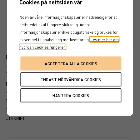
Cookies på nettsiden vår
Kupong
18%
Noen av våre informasjonskapsler er nødvendige for at
Kupongdetaljer
nettstedet skal fungere skikkelig. Andre
informasjonskapsler er ikke obligatoriske og brukes for
Markedsplass
NASDAQ STOCKHOLM AB
eksempel til analyse og markedsføring.
Les mer her om
hvordan cookies fungerer.
Dokument
ENDELIGE VILKÅR
FAKTABLAD
Mer information om produkten
RISIKO
SLIK LESER DU FAKTABLADET
GRUNDPROSPEKT
UTSKRIFT