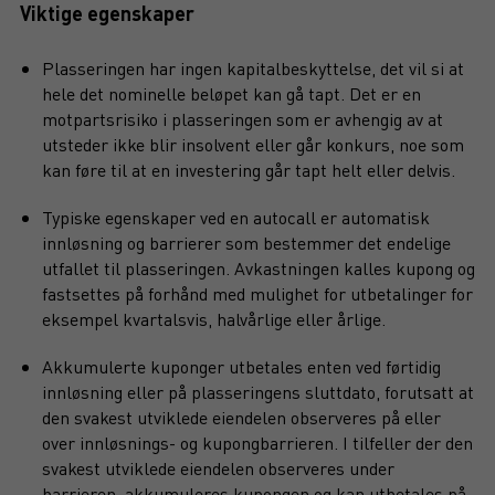
Viktige egenskaper
Plasseringen har ingen kapitalbeskyttelse, det vil si at
hele det nominelle beløpet kan gå tapt. Det er en
motpartsrisiko i plasseringen som er avhengig av at
utsteder ikke blir insolvent eller går konkurs, noe som
kan føre til at en investering går tapt helt eller delvis.
Typiske egenskaper ved en autocall er automatisk
innløsning og barrierer som bestemmer det endelige
utfallet til plasseringen. Avkastningen kalles kupong og
fastsettes på forhånd med mulighet for utbetalinger for
eksempel kvartalsvis, halvårlige eller årlige.
Akkumulerte kuponger utbetales enten ved førtidig
innløsning eller på plasseringens sluttdato, forutsatt at
den svakest utviklede eiendelen observeres på eller
over innløsnings- og kupongbarrieren. I tilfeller der den
svakest utviklede eiendelen observeres under
barrieren, akkumuleres kupongen og kan utbetales på