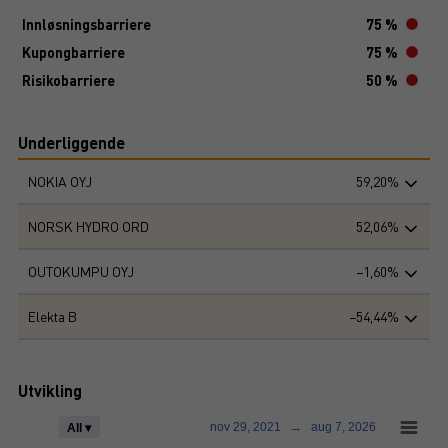
Innløsningsbarriere
75 %
Kupongbarriere
75 %
Risikobarriere
50 %
Underliggende
NOKIA OYJ
59,20%
NORSK HYDRO ORD
52,06%
OUTOKUMPU OYJ
−1,60%
Elekta B
−54,44%
Utvikling
nov 29, 2021
→
aug 7, 2026
All ▾