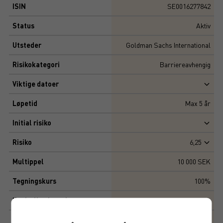
ISIN
SE0016277842
Status
Aktiv
Utsteder
Goldman Sachs International
Risikokategori
Barriereavhengig
Viktige datoer
Løpetid
Max
5
år
Initial risiko
Risiko
6,25
Multippel
10 000 SEK
Tegningskurs
100%
Kapitalbeskyttelse
0%
Avkastningsfaktor
100%