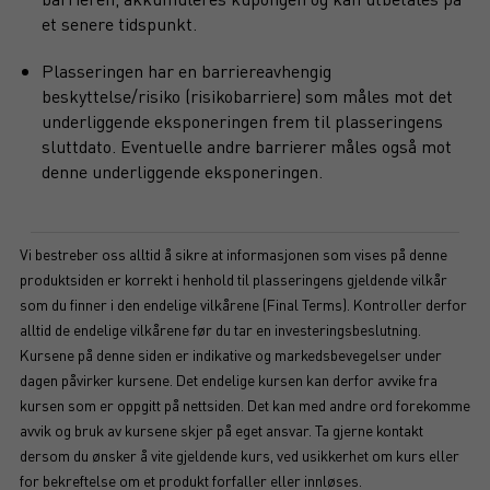
et senere tidspunkt.
Plasseringen har en barriereavhengig
beskyttelse/risiko (risikobarriere) som måles mot det
underliggende eksponeringen frem til plasseringens
sluttdato. Eventuelle andre barrierer måles også mot
denne underliggende eksponeringen.
Vi bestreber oss alltid å sikre at informasjonen som vises på denne
produktsiden er korrekt i henhold til plasseringens gjeldende vilkår
som du finner i den endelige vilkårene (Final Terms). Kontroller derfor
alltid de endelige vilkårene før du tar en investeringsbeslutning.
Kursene på denne siden er indikative og markedsbevegelser under
dagen påvirker kursene. Det endelige kursen kan derfor avvike fra
kursen som er oppgitt på nettsiden. Det kan med andre ord forekomme
avvik og bruk av kursene skjer på eget ansvar. Ta gjerne kontakt
dersom du ønsker å vite gjeldende kurs, ved usikkerhet om kurs eller
for bekreftelse om et produkt forfaller eller innløses.