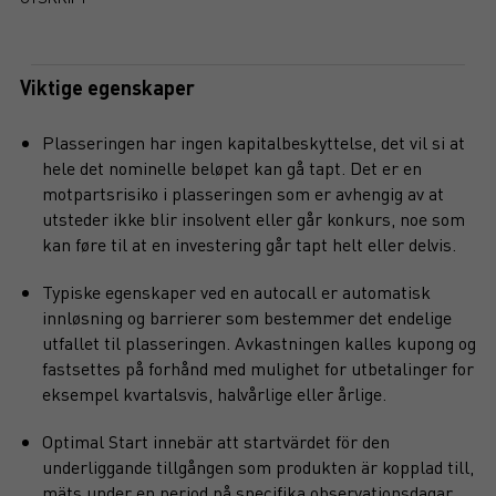
Viktige egenskaper
Plasseringen har ingen kapitalbeskyttelse, det vil si at
hele det nominelle beløpet kan gå tapt. Det er en
motpartsrisiko i plasseringen som er avhengig av at
utsteder ikke blir insolvent eller går konkurs, noe som
kan føre til at en investering går tapt helt eller delvis.
Typiske egenskaper ved en autocall er automatisk
innløsning og barrierer som bestemmer det endelige
utfallet til plasseringen. Avkastningen kalles kupong og
fastsettes på forhånd med mulighet for utbetalinger for
eksempel kvartalsvis, halvårlige eller årlige.
Optimal Start innebär att startvärdet för den
underliggande tillgången som produkten är kopplad till,
mäts under en period på specifika observationsdagar.