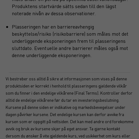
Produktens startvärde sätts sedan till den lägst
noterade nivån av dessa observationer.
Plasseringen har en barriereavhengig
beskyttelse/risiko (risikobarriere) som måles mot det
underliggende eksponeringen frem til plasseringens
sluttdato. Eventuelle andre barrierer måles også mot
denne underliggende eksponeringen.
Vi bestreber oss alltid å sikre at informasjonen som vises på denne
produktsiden er korrekt i henhold til plasseringens gjeldende vilkår
som du finner i den endelige vilkårene (Final Terms). Kontroller derfor
alltid de endelige vilkårene før du tar en investeringsbeslutning.
Kursene på denne siden er indikative og markedsbevegelser under
dagen påvirker kursene. Det endelige kursen kan derfor avvike fra
kursen som er oppgitt på nettsiden. Det kan med andre ord forekomme
avvik og bruk av kursene skjer på eget ansvar. Ta gjerne kontakt
dersom du ønsker å vite gjeldende kurs, ved usikkerhet om kurs eller