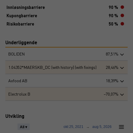
Innløsningsbarriere
90 %
Kupongbarriere
90 %
Risikobarriere
50 %
Underliggende
BOLIDEN
87,51%
1.04352*MAERSKB_DC (with history) (with fixings)
28,46%
Axfood AB
18,39%
Electrolux B
−70,07%
Utvikling
okt 25, 2021
→
aug 5, 2026
All ▾