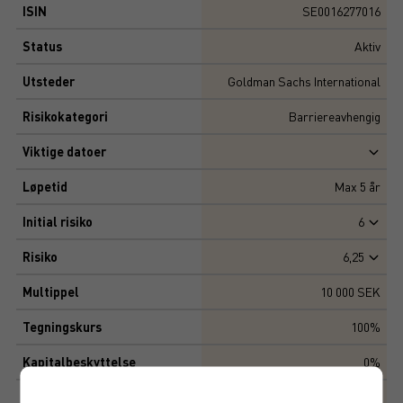
ISIN
SE0016277016
Status
Aktiv
Utsteder
Goldman Sachs International
Risikokategori
Barriereavhengig
Viktige datoer
Løpetid
Max
5
år
Initial risiko
6
Risiko
6,25
Multippel
10 000 SEK
Tegningskurs
100%
Kapitalbeskyttelse
0%
Avkastningsfaktor
100%