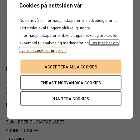
Cookies på nettsiden vår
Inlösenkupong
14,5%
Noen av våre informasjonskapsler er nødvendige for at
Kupong
14,5%
nettstedet skal fungere skikkelig. Andre
Kupongdetaljer
informasjonskapsler er ikke obligatoriske og brukes for
eksempel til analyse og markedsføring.
Les mer her om
Markedsplass
NASDAQ STOCKHOLM AB
hvordan cookies fungerer.
Dokument
BROSJYRE
ENDELIGE VILKÅR
FAKTABLAD
Mer information om produkten
RISIKO
SLIK LESER DU FAKTABLADET
GRUNDPROSPEKT
UTSKRIFT