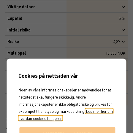
Viktige datoer
Løpetid
5
år
Initial risiko
Risiko
4,87
Multippel
10 000 NOK
Tegningskurs
100%
Cookies på nettsiden vår
Kapitalbeskyttelse
0%
Avkastningsfaktor
166%
Noen av våre informasjonskapsler er nødvendige for at
nettstedet skal fungere skikkelig. Andre
Markedsplass
NASDAQ STOCKHOLM AB
informasjonskapsler er ikke obligatoriske og brukes for
eksempel til analyse og markedsføring.
Les mer her om
hvordan cookies fungerer.
Dokument
BROSJYRE