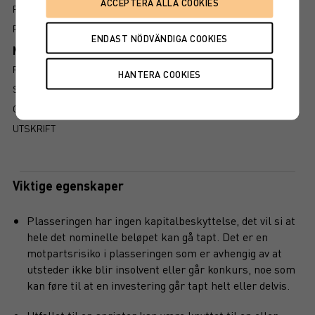
PROSPEKT
FAKTABLAD
Mer information om produkten
RISIKO
SLIK LESER DU FAKTABLADET
GRUNDPROSPEKT
UTSKRIFT
Viktige egenskaper
Plasseringen har ingen kapitalbeskyttelse, det vil si at
hele det nominelle beløpet kan gå tapt. Det er en
motpartsrisiko i plasseringen som er avhengig av at
utsteder ikke blir insolvent eller går konkurs, noe som
kan føre til at en investering går tapt helt eller delvis.