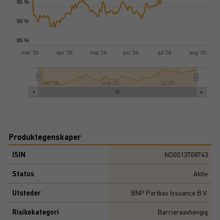
95 %
90 %
85 %
mar '26
apr '26
maj '26
jun '26
jul '26
aug '26
mar '26
maj '26
jul '26
Produktegenskaper
ISIN
NO0013708743
Status
Aktiv
Utsteder
BNP Paribas Issuance B.V.
Risikokategori
Barriereavhengig