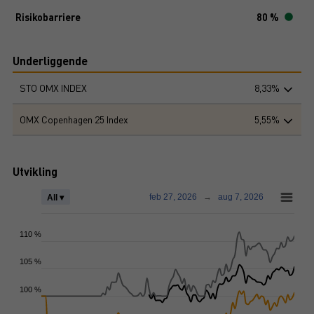
Risikobarriere
80 %
Underliggende
STO OMX INDEX
8,33%
OMX Copenhagen 25 Index
5,55%
Utvikling
feb 27, 2026
→
aug 7, 2026
All ▾
110 %
105 %
100 %