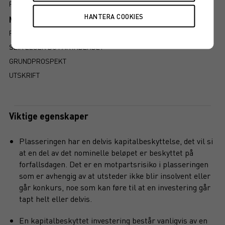
FAKTABLAD
Mer information om produkten
RISIKO
SLIK LESER DU FAKTABLADET
GRUNDPROSPEKT
UTSKRIFT
Viktige egenskaper
Plasseringen har en delvis kapitalbeskyttelse, det vil si
at en del av det nominelle beløpet er beskyttet på
forfallsdagen. Det er en motpartsrisiko i plasseringen
som er avhengig av at utsteder ikke blir insolvent eller
går konkurs, noe som kan føre til at en investering går
tapt helt eller delvis.
En kapitalbeskyttet investering består vanligvis av en