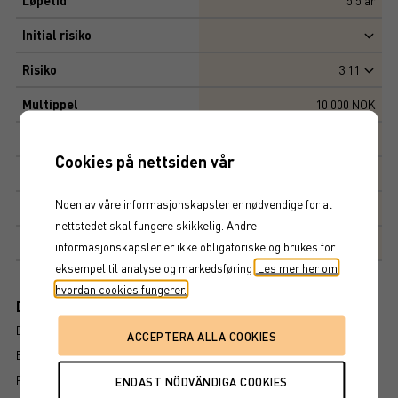
Løpetid
5,5
år
Initial risiko
Risiko
3,11
Multippel
10 000 NOK
Tegningskurs
105%
Cookies på nettsiden vår
Kapitalbeskyttelse
100%
Noen av våre informasjonskapsler er nødvendige for at
Avkastningsfaktor
151%
nettstedet skal fungere skikkelig. Andre
Markedsplass
NASDAQ STOCKHOLM AB
informasjonskapsler er ikke obligatoriske og brukes for
eksempel til analyse og markedsføring.
Les mer her om
hvordan cookies fungerer.
Dokument
BROSJYRE
ENDELIGE VILKÅR
PROSPEKT