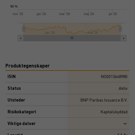
90 %
nov '25
jan '26
mar '26
maj '26
jul '26
jan '26
maj '26
Produktegenskaper
ISIN
NO0013648980
Status
Aktiv
Utsteder
BNP Paribas Issuance B.V.
Risikokategori
Kapitalskyddad
Viktige datoer