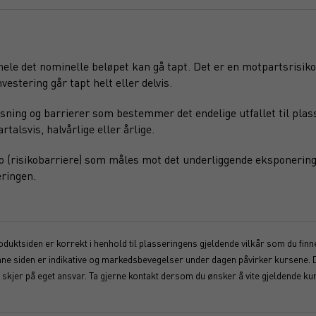
 hele det nominelle beløpet kan gå tapt. Det er en motpartsrisiko
vestering går tapt helt eller delvis.
sning og barrierer som bestemmer det endelige utfallet til plas
alsvis, halvårlige eller årlige.
o (risikobarriere) som måles mot det underliggende eksponering
ringen.
duktsiden er korrekt i henhold til plasseringens gjeldende vilkår som du finner
enne siden er indikative og markedsbevegelser under dagen påvirker kursene. 
kjer på eget ansvar. Ta gjerne kontakt dersom du ønsker å vite gjeldende kur