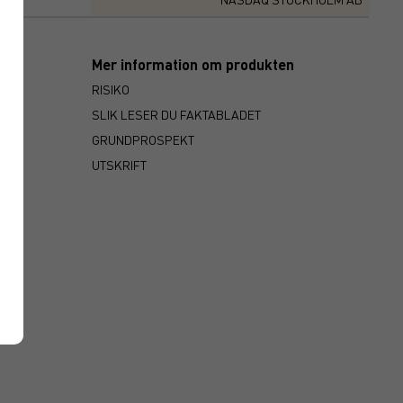
Mer information om produkten
RISIKO
SLIK LESER DU FAKTABLADET
GRUNDPROSPEKT
UTSKRIFT