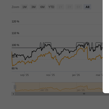
j
Zoom
1M
3M
6M
YTD
1Y
3Y
5Y
All
120 %
110 %
100 %
90 %
80 %
sep '25
nov '25
jan '26
mar '26
okt '25
jan '26