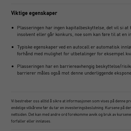
Viktige egenskaper
Plasseringen har ingen kapitalbeskyttelse, det vil si at
insolvent eller går konkurs, noe som kan føre til at en in
Typiske egenskaper ved en autocall er automatisk innlø
forhånd med mulighet for utbetalinger for eksempel kvart
Plasseringen har en barriereavhengig beskyttelse/risik
barrierer måles også mot denne underliggende ekspone
Vi bestreber oss alltid å sikre at informasjonen som vises på denne pro
endelige vilkårene før du tar en investeringsbeslutning. Kursene på d
nettsiden. Det kan med andre ord forekomme avvik og bruk av kursene s
forfaller eller innløses.