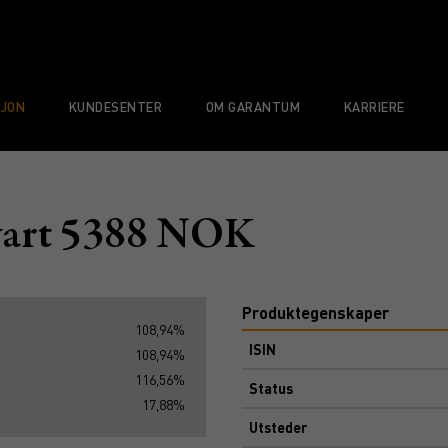
SJON
KUNDESENTER
OM GARANTUM
KARRIERE
vart 5388 NOK
Produktegenskaper
108,94%
ISIN
108,94%
116,56%
Status
17,88%
Utsteder