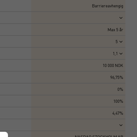
Barriereavhengig
Max
5
år
5
1,1
10 000 NOK
96,75%
0%
100%
4,47%
NASDAQ STOCKHOLM AB