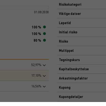
Risikokategori
01.08.2030
Viktige datoer
Løpetid
100 %
Initial risiko
100 %
80 %
Risiko
Multippel
Tegningskurs
52,97%
Kapitalbeskyttelse
17,10%
Avkastningsfaktor
16,56%
Kupong
Kupongdetaljer
Markedsplass