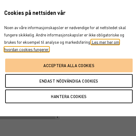
ul 30, 2025
→
jul 14, 2026
Cookies på nettsiden vår
Dokument
Noen av våre informasjonskapsler er nødvendige for at nettstedet skal
FÖRFALLOVILLKOR
fungere skikkelig. Andre informasjonskapsler er ikke obligatoriske og
brukes for eksempel til analyse og markedsføring.
Les mer her om
hvordan cookies fungerer.
maj '26
jul '26
apr '26
jul '26