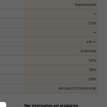
Kapitalskyddad
5,5
år
4,06
10 000 NOK
100%
100%
235%
NASDAQ STOCKHOLM AB
Mer information om produkten