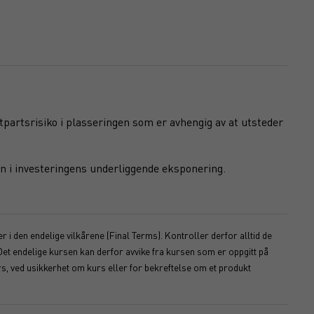
otpartsrisiko i plasseringen som er avhengig av at utsteder
n i investeringens underliggende eksponering.
 i den endelige vilkårene (Final Terms). Kontroller derfor alltid de
Det endelige kursen kan derfor avvike fra kursen som er oppgitt på
s, ved usikkerhet om kurs eller for bekreftelse om et produkt