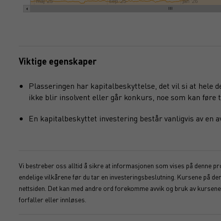
maj '25
sep '25
jan '26
Viktige egenskaper
Plasseringen har kapitalbeskyttelse, det vil si at hele 
ikke blir insolvent eller går konkurs, noe som kan føre ti
En kapitalbeskyttet investering består vanligvis av en
Vi bestreber oss alltid å sikre at informasjonen som vises på denne pro
endelige vilkårene før du tar en investeringsbeslutning. Kursene på d
nettsiden. Det kan med andre ord forekomme avvik og bruk av kursene s
forfaller eller innløses.