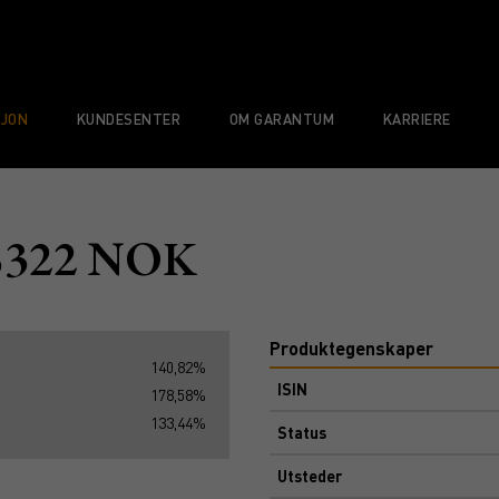
SJON
KUNDESENTER
OM GARANTUM
KARRIERE
 5322 NOK
Produktegenskaper
140,82%
ISIN
178,58%
133,44%
Status
Utsteder