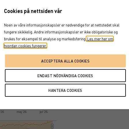
BROSJYRE
Cookies på nettsiden vår
ENDELIGE VILKÅR
PROSPEKT
Noen av våre informasjonskapsler er nødvendige for at nettstedet skal
FAKTABLAD
r 24, 2025
→
aug 5, 2026
fungere skikkelig. Andre informasjonskapsler er ikke obligatoriske og
brukes for eksempel til analyse og markedsføring.
Les mer her om
hvordan cookies fungerer.
'26
maj '26
jul '26