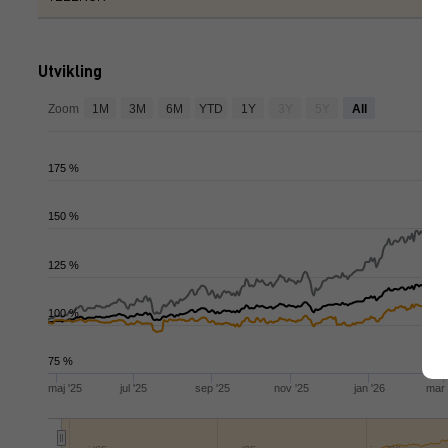
Utvikling
ap
Zoom
1M
3M
6M
YTD
1Y
3Y
5Y
All
175 %
150 %
125 %
100 %
75 %
maj '25
jul '25
sep '25
nov '25
jan '26
mar 