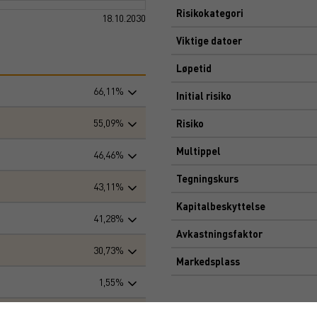
Risikokategori
18.10.2030
Viktige datoer
Løpetid
66,11%
Initial risiko
55,09%
Risiko
Multippel
46,46%
Tegningskurs
43,11%
Kapitalbeskyttelse
41,28%
Avkastningsfaktor
30,73%
Markedsplass
1,55%
Dokument
−12,62%