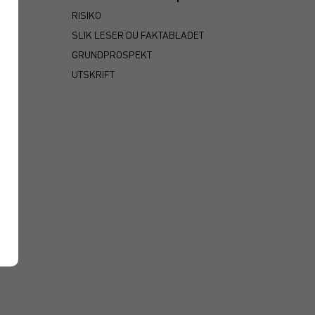
RISIKO
SLIK LESER DU FAKTABLADET
GRUNDPROSPEKT
UTSKRIFT