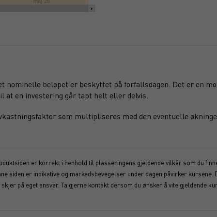
maj '26
det nominelle beløpet er beskyttet på forfallsdagen. Det er en m
l at en investering går tapt helt eller delvis.
 avkastningsfaktor som multipliseres med den eventuelle økninge
duktsiden er korrekt i henhold til plasseringens gjeldende vilkår som du finner
enne siden er indikative og markedsbevegelser under dagen påvirker kursene. 
kjer på eget ansvar. Ta gjerne kontakt dersom du ønsker å vite gjeldende kur