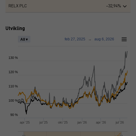
RELX PLC
−32,94%
Utvikling
feb 27, 2025
→
aug 6, 2026
All ▾
130 %
120 %
110 %
100 %
90 %
apr '25
jul '25
okt '25
jan '26
apr '26
jul '26