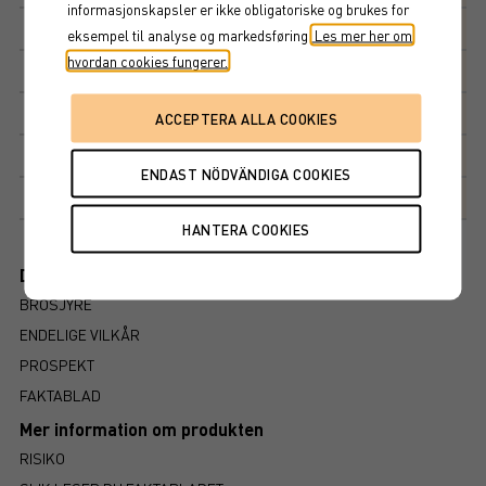
informasjonskapsler er ikke obligatoriske og brukes for
Multippel
10 000 NOK
eksempel til analyse og markedsføring.
Les mer her om
hvordan cookies fungerer.
Tegningskurs
105%
Kapitalbeskyttelse
100%
Avkastningsfaktor
246%
Markedsplass
NASDAQ STOCKHOLM AB
Dokument
BROSJYRE
ENDELIGE VILKÅR
PROSPEKT
FAKTABLAD
Mer information om produkten
RISIKO