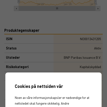
jul '25
jan '26
jul '26
Produktegenskaper
ISIN
NO0013431205
Status
Aktiv
Utsteder
BNP Paribas Issuance B.V.
Risikokategori
Kapitalskyddad
Viktige datoer
Løpetid
Cookies på nettsiden vår
5,5
år
Initial risiko
2
Noen av våre informasjonskapsler er nødvendige for at
nettstedet skal fungere skikkelig. Andre
Risiko
3,65