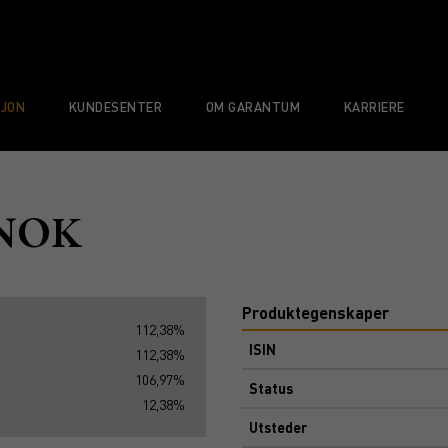
SJON
KUNDESENTER
OM GARANTUM
KARRIERE
 NOK
Produktegenskaper
112,38%
ISIN
112,38%
106,97%
Status
12,38%
Utsteder