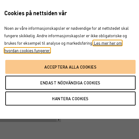
c 20, 2023
→
dec 3, 2024
Cookies på nettsiden vår
Dokument
Noen av våre informasjonskapsler er nødvendige for at nettstedet skal
FÖRFALLOVILLKOR
fungere skikkelig. Andre informasjonskapsler er ikke obligatoriske og
brukes for eksempel til analyse og markedsføring.
Les mer her om
hvordan cookies fungerer.
24
okt '24
dec '24
okt '24