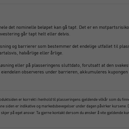
 hele det nominelle beløpet kan gå tapt. Det er en motpartsrisiko
vestering går tapt helt eller delvis.
sning og barrierer som bestemmer det endelige utfallet til plas
alsvis, halvårlige eller årlige.
sning eller på plasseringens sluttdato, forutsatt at den svakest
ede eiendelen observeres under barrieren, akkumuleres kupongen 
duktsiden er korrekt i henhold til plasseringens gjeldende vilkår som du finner
enne siden er indikative og markedsbevegelser under dagen påvirker kursene. 
kjer på eget ansvar. Ta gjerne kontakt dersom du ønsker å vite gjeldende kur