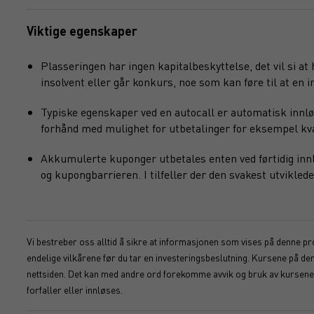
Viktige egenskaper
Plasseringen har ingen kapitalbeskyttelse, det vil si at
insolvent eller går konkurs, noe som kan føre til at en in
Typiske egenskaper ved en autocall er automatisk innlø
forhånd med mulighet for utbetalinger for eksempel kvart
Akkumulerte kuponger utbetales enten ved førtidig innlø
og kupongbarrieren. I tilfeller der den svakest utvikl
Vi bestreber oss alltid å sikre at informasjonen som vises på denne pro
endelige vilkårene før du tar en investeringsbeslutning. Kursene på d
nettsiden. Det kan med andre ord forekomme avvik og bruk av kursene s
forfaller eller innløses.