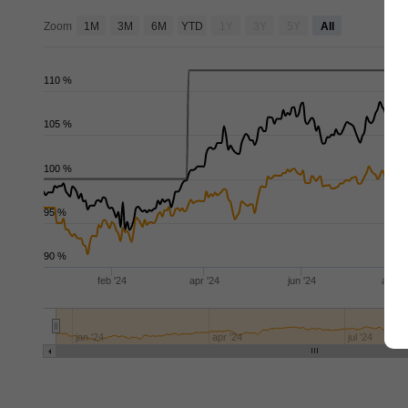
de
Zoom
1M
3M
6M
YTD
1Y
3Y
5Y
All
110 %
105 %
100 %
95 %
90 %
feb '24
apr '24
jun '24
aug '
jan '24
apr '24
jul '24