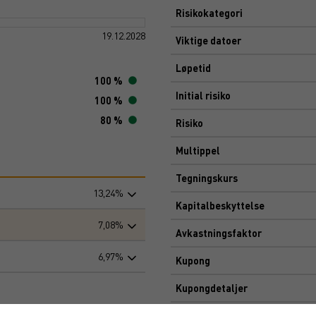
Risikokategori
19.12.2028
Viktige datoer
Løpetid
100 %
Initial risiko
100 %
80 %
Risiko
Multippel
Tegningskurs
13,24%
Kapitalbeskyttelse
7,08%
Avkastningsfaktor
6,97%
Kupong
Kupongdetaljer
Markedsplass