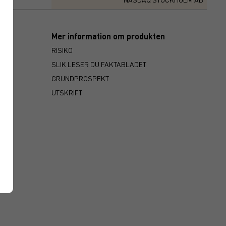
Mer information om produkten
RISIKO
SLIK LESER DU FAKTABLADET
GRUNDPROSPEKT
UTSKRIFT