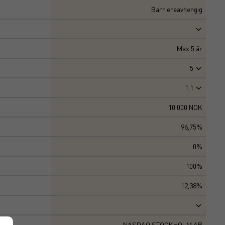
Barriereavhengig
Max
5
år
5
1,1
10 000 NOK
96,75%
0%
100%
12,38%
NASDAQ STOCKHOLM AB