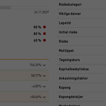
Risikokategori
24.11.2027
Viktige datoer
Løpetid
80 %
Initial risiko
80 %
60 %
Risiko
Multippel
Tegningskurs
156,25%
Kapitalbeskyttelse
58,77%
Avkastningsfaktor
−6,85%
Kupong
−48,66%
Kupongdetaljer
Markedsplass