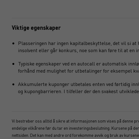
Viktige egenskaper
Plasseringen har ingen kapitalbeskyttelse, det vil si at
insolvent eller går konkurs, noe som kan føre til at en in
Typiske egenskaper ved en autocall er automatisk innlø
forhånd med mulighet for utbetalinger for eksempel kvart
Akkumulerte kuponger utbetales enten ved førtidig innlø
og kupongbarrieren. I tilfeller der den svakest utvikl
Vi bestreber oss alltid å sikre at informasjonen som vises på denne pro
endelige vilkårene før du tar en investeringsbeslutning. Kursene på d
nettsiden. Det kan med andre ord forekomme avvik og bruk av kursene s