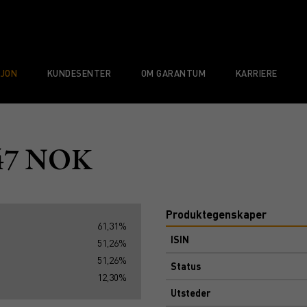
SJON
KUNDESENTER
OM GARANTUM
KARRIERE
647 NOK
Produktegenskaper
61,31%
ISIN
51,26%
51,26%
Status
12,30%
Utsteder