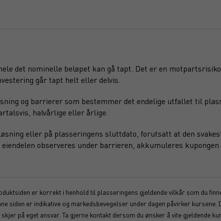
 hele det nominelle beløpet kan gå tapt. Det er en motpartsrisiko
vestering går tapt helt eller delvis.
sning og barrierer som bestemmer det endelige utfallet til plas
alsvis, halvårlige eller årlige.
sning eller på plasseringens sluttdato, forutsatt at den svakest
ede eiendelen observeres under barrieren, akkumuleres kupongen 
duktsiden er korrekt i henhold til plasseringens gjeldende vilkår som du finner
enne siden er indikative og markedsbevegelser under dagen påvirker kursene. 
kjer på eget ansvar. Ta gjerne kontakt dersom du ønsker å vite gjeldende kur