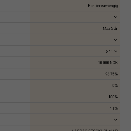
Barriereavhengig
Max
5
år
6,41
10 000 NOK
96,75%
0%
100%
4,1%
NASDAQ STOCKHOLM AB