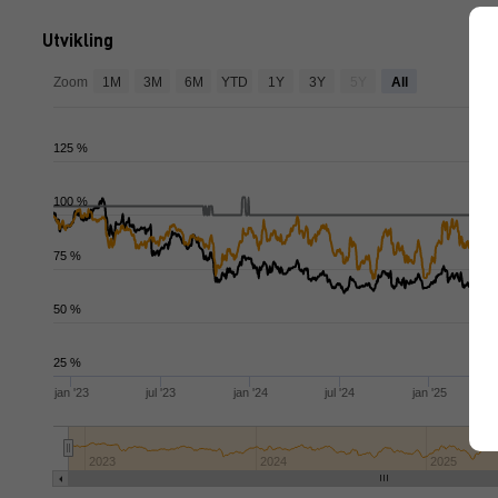
Utvikling
no
Zoom
1M
3M
6M
YTD
1Y
3Y
5Y
All
125 %
100 %
75 %
50 %
25 %
jan '23
jul '23
jan '24
jul '24
jan '25
2023
2024
2025