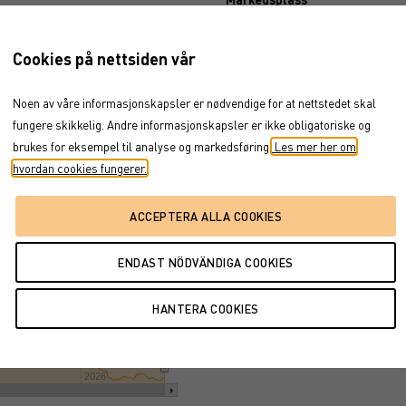
Cookies på nettsiden vår
Dokument
v 24, 2022
→
aug 7, 2026
Noen av våre informasjonskapsler er nødvendige for at nettstedet skal
fungere skikkelig. Andre informasjonskapsler er ikke obligatoriske og
brukes for eksempel til analyse og markedsføring.
Les mer her om
hvordan cookies fungerer.
jul '25
jan '26
jul '26
2026