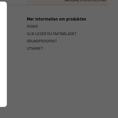
Mer information om produkten
RISIKO
SLIK LESER DU FAKTABLADET
GRUNDPROSPEKT
UTSKRIFT