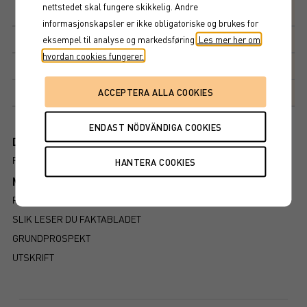
nettstedet skal fungere skikkelig. Andre
Avkastningsfaktor
100%
informasjonskapsler er ikke obligatoriske og brukes for
Kupong
eksempel til analyse og markedsføring.
Les mer her om
4,35%
hvordan cookies fungerer.
Kupongdetaljer
Markedsplass
NASDAQ STOCKHOLM AB
Dokument
FÖRFALLOVILLKOR
Mer information om produkten
RISIKO
SLIK LESER DU FAKTABLADET
GRUNDPROSPEKT
UTSKRIFT