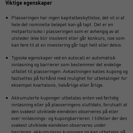
Viktige egenskaper
Plasseringen har ingen kapitalbeskyttelse, det vil si at
hele det nominelle beløpet kan gå tapt. Det er en
motpartsrisiko i plasseringen som er avhengig av at
utsteder ikke blir insolvent eller går konkurs, noe som
kan føre til at en investering går tapt helt eller delvis.
Typiske egenskaper ved en autocall er automatisk
innløsning og barrierer som bestemmer det endelige
utfallet til plasseringen. Avkastningen kalles kupong og
fastsettes på forhånd med mulighet for utbetalinger for
eksempel kvartalsvis, halvårlige eller årlige.
Akkumulerte kuponger utbetales enten ved førtidig
innløsning eller på plasseringens sluttdato, forutsatt at
den svakest utviklede eiendelen observeres på eller
over innløsnings- og kupongbarrieren. I tilfeller der den
svakest utviklede eiendelen observeres under
barrieren, akkumuleres kupongen og kan utbetales på