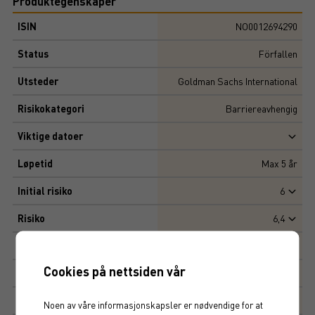
Produktegenskaper
ISIN
NO0012694290
Status
Förfallen
Utsteder
Goldman Sachs International
Risikokategori
Barriereavhengig
Viktige datoer
Løpetid
Max
5
år
Initial risiko
6
Risiko
6,4
Multippel
10 000 NOK
Cookies på nettsiden vår
Tegningskurs
96,75%
Kapitalbeskyttelse
0%
Noen av våre informasjonskapsler er nødvendige for at