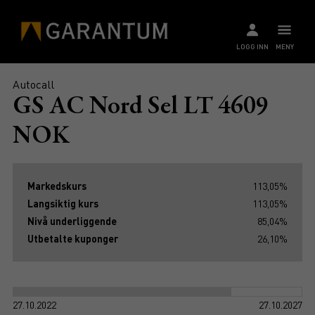
LOGG INN
MENY
Autocall
GS AC Nord Sel LT 4609
NOK
Markedskurs
113,05%
Langsiktig kurs
113,05%
Nivå underliggende
85,04%
Utbetalte kuponger
26,10%
27.10.2022
27.10.2027