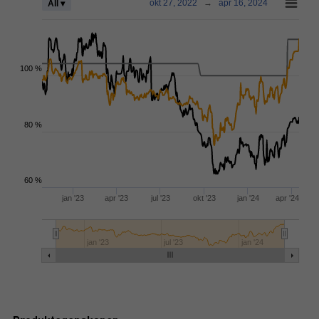
okt 27, 2022
→
apr 16, 2024
All ▾
100 %
80 %
60 %
jan '23
apr '23
jul '23
okt '23
jan '24
apr '24
jan '23
jul '23
jan '24