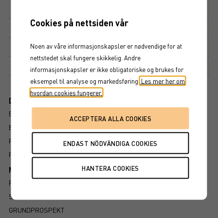
Avkastningsfaktor
100%
Cookies på nettsiden vår
Kupong
3,96%
Noen av våre informasjonskapsler er nødvendige for at
Kupongdetaljer
nettstedet skal fungere skikkelig. Andre
Markedsplass
NASDAQ STOCKHOLM AB
informasjonskapsler er ikke obligatoriske og brukes for
eksempel til analyse og markedsføring.
Les mer her om
hvordan cookies fungerer.
Dokument
BROSJYRE
ENDELIGE VILKÅR
FAKTABLAD
FÖRFALLOVILLKOR
Mer information om produkten
RISIKO
SLIK LESER DU FAKTABLADET
GRUNDPROSPEKT