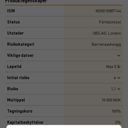
Produktegenskaper
ISIN
NO0010887144
Status
Förtidsinlöst
Utsteder
UBS AG, London
Risikokategori
Barriereavhengig
Viktige datoer
Løpetid
Max
5
år
Initial risiko
6
Risiko
1,1
Multippel
10 000 NOK
Tegningskurs
100%
Kapitalbeskyttelse
0%