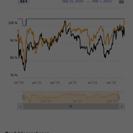
sep 25, 2020
→
mar 7, 2022
All ▾
100 %
90 %
80 %
70 %
okt '20
jan '21
apr '21
jul '21
okt '21
jan '22
jan '21
jul '21
jan '22