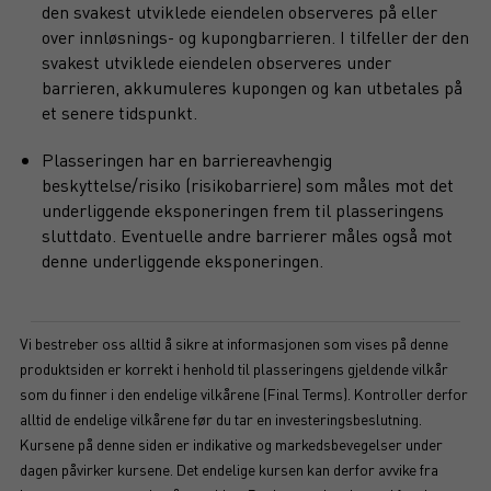
den svakest utviklede eiendelen observeres på eller
over innløsnings- og kupongbarrieren. I tilfeller der den
svakest utviklede eiendelen observeres under
barrieren, akkumuleres kupongen og kan utbetales på
et senere tidspunkt.
Plasseringen har en barriereavhengig
beskyttelse/risiko (risikobarriere) som måles mot det
underliggende eksponeringen frem til plasseringens
sluttdato. Eventuelle andre barrierer måles også mot
denne underliggende eksponeringen.
Vi bestreber oss alltid å sikre at informasjonen som vises på denne
produktsiden er korrekt i henhold til plasseringens gjeldende vilkår
som du finner i den endelige vilkårene (Final Terms). Kontroller derfor
alltid de endelige vilkårene før du tar en investeringsbeslutning.
Kursene på denne siden er indikative og markedsbevegelser under
dagen påvirker kursene. Det endelige kursen kan derfor avvike fra