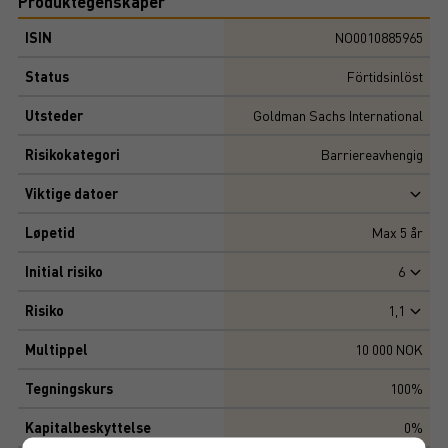
Produktegenskaper
ISIN
NO0010885965
Status
Förtidsinlöst
Utsteder
Goldman Sachs International
Risikokategori
Barriereavhengig
Viktige datoer
Løpetid
Max
5
år
Initial risiko
6
Risiko
1,1
Multippel
10 000 NOK
Tegningskurs
100%
Kapitalbeskyttelse
0%