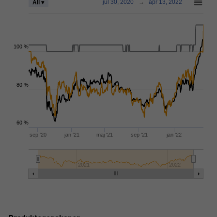
jul 30, 2020
→
apr 13, 2022
All ▾
100 %
80 %
60 %
sep '20
jan '21
maj '21
sep '21
jan '22
2021
2022