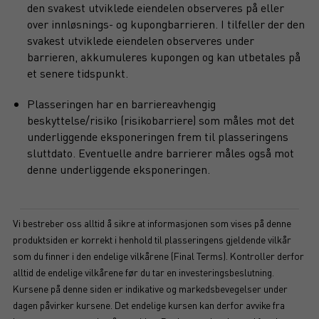
den svakest utviklede eiendelen observeres på eller
over innløsnings- og kupongbarrieren. I tilfeller der den
svakest utviklede eiendelen observeres under
barrieren, akkumuleres kupongen og kan utbetales på
et senere tidspunkt.
Plasseringen har en barriereavhengig
beskyttelse/risiko (risikobarriere) som måles mot det
underliggende eksponeringen frem til plasseringens
sluttdato. Eventuelle andre barrierer måles også mot
denne underliggende eksponeringen.
Vi bestreber oss alltid å sikre at informasjonen som vises på denne
produktsiden er korrekt i henhold til plasseringens gjeldende vilkår
som du finner i den endelige vilkårene (Final Terms). Kontroller derfor
alltid de endelige vilkårene før du tar en investeringsbeslutning.
Kursene på denne siden er indikative og markedsbevegelser under
dagen påvirker kursene. Det endelige kursen kan derfor avvike fra