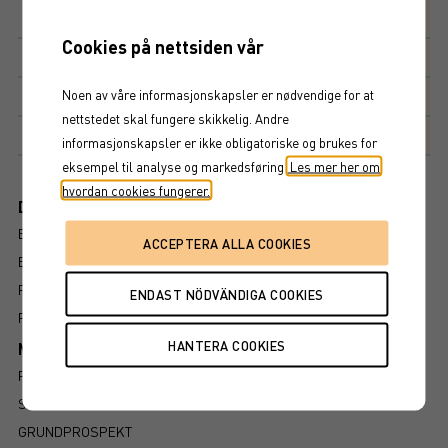
Avkastningsfaktor
100%
Cookies på nettsiden vår
Kupong
3,5%
Noen av våre informasjonskapsler er nødvendige for at
Kupongdetaljer
nettstedet skal fungere skikkelig. Andre
Markedsplass
NASDAQ STOCKHOLM AB
informasjonskapsler er ikke obligatoriske og brukes for
eksempel til analyse og markedsføring.
Les mer her om
hvordan cookies fungerer.
Dokument
BROSJYRE
ENDELIGE VILKÅR
FAKTABLAD
FÖRFALLOVILLKOR
Mer information om produkten
RISIKO
SLIK LESER DU FAKTABLADET
GRUNDPROSPEKT