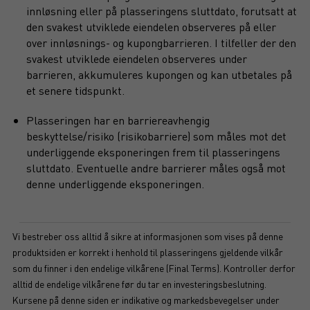
innløsning eller på plasseringens sluttdato, forutsatt at
den svakest utviklede eiendelen observeres på eller
over innløsnings- og kupongbarrieren. I tilfeller der den
svakest utviklede eiendelen observeres under
barrieren, akkumuleres kupongen og kan utbetales på
et senere tidspunkt.
Plasseringen har en barriereavhengig
beskyttelse/risiko (risikobarriere) som måles mot det
underliggende eksponeringen frem til plasseringens
sluttdato. Eventuelle andre barrierer måles også mot
denne underliggende eksponeringen.
Vi bestreber oss alltid å sikre at informasjonen som vises på denne
produktsiden er korrekt i henhold til plasseringens gjeldende vilkår
som du finner i den endelige vilkårene (Final Terms). Kontroller derfor
alltid de endelige vilkårene før du tar en investeringsbeslutning.
Kursene på denne siden er indikative og markedsbevegelser under