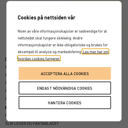
Avkastningsfaktor
100%
Kupong
2,9%
Cookies på nettsiden vår
Kupongdetaljer
Noen av våre informasjonskapsler er nødvendige for at
nettstedet skal fungere skikkelig. Andre
Markedsplass
NASDAQ STOCKHOLM AB
informasjonskapsler er ikke obligatoriske og brukes for
eksempel til analyse og markedsføring.
Les mer her om
hvordan cookies fungerer.
Dokument
BROSJYRE
ENDELIGE VILKÅR
PROSPEKT
FAKTABLAD
FÖRFALLOVILLKOR
Mer information om produkten
RISIKO
SLIK LESER DU FAKTABLADET