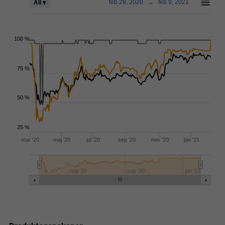
feb 28, 2020
→
feb 9, 2021
All ▾
100 %
75 %
50 %
25 %
mar '20
maj '20
jul '20
sep '20
nov '20
jan '21
maj '20
sep '20
jan '21