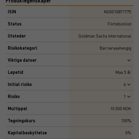
Produktegenskaper
ISIN
NO0010871775
Status
Förtidsinlöst
Utsteder
Goldman Sachs International
Risikokategori
Barriereavhengig
Viktige datoer
Løpetid
Max
5
år
Initial risiko
6
Risiko
1
Multippel
10 000 NOK
Tegningskurs
100%
Kapitalbeskyttelse
0%