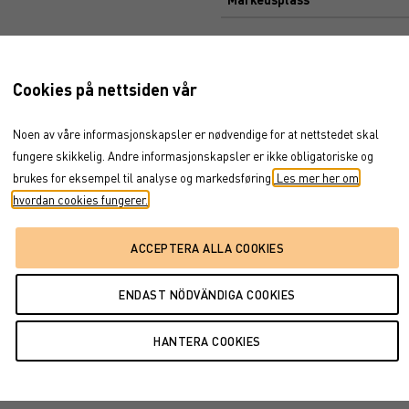
Dokument
c 20, 2019
→
dec 1, 2020
Cookies på nettsiden vår
BROSJYRE
ENDELIGE VILKÅR
Noen av våre informasjonskapsler er nødvendige for at nettstedet skal
PROSPEKT
fungere skikkelig. Andre informasjonskapsler er ikke obligatoriske og
FAKTABLAD
brukes for eksempel til analyse og markedsføring.
Les mer her om
FÖRFALLOVILLKOR
hvordan cookies fungerer.
okt '20
dec '20
okt '20