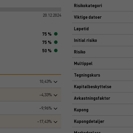
Risikokategori
20.12.2024
Viktige datoer
Løpetid
75 %
Initial risiko
75 %
50 %
Risiko
Multippel
Tegningskurs
10,43%
Kapitalbeskyttelse
−4,33%
Avkastningsfaktor
−9,96%
Kupong
−17,43%
Kupongdetaljer
Markedsplass