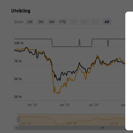
Utvikling
de
Zoom
1M
3M
6M
YTD
1Y
3Y
5Y
All
100 %
75 %
50 %
25 %
feb '20
apr '20
jun '20
aug '20
jan '20
apr '20
jul '20