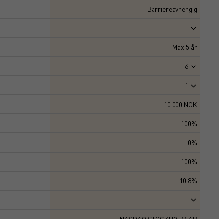
Barriereavhengig
Max
5
år
6
1
10 000 NOK
100%
0%
100%
10,8%
NASDAQ STOCKHOLM AB