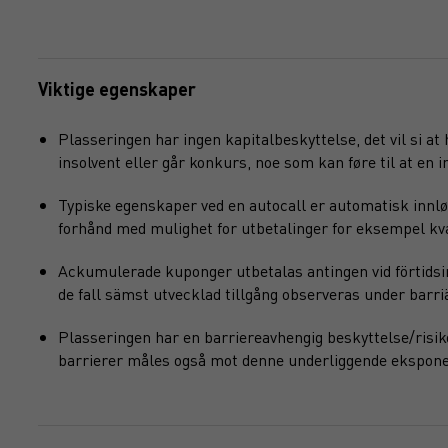
Viktige egenskaper
Plasseringen har ingen kapitalbeskyttelse, det vil si at
insolvent eller går konkurs, noe som kan føre til at en in
Typiske egenskaper ved en autocall er automatisk innlø
forhånd med mulighet for utbetalinger for eksempel kvart
Ackumulerade kuponger utbetalas antingen vid förtidsinl
de fall sämst utvecklad tillgång observeras under barri
Plasseringen har en barriereavhengig beskyttelse/risik
barrierer måles også mot denne underliggende ekspone