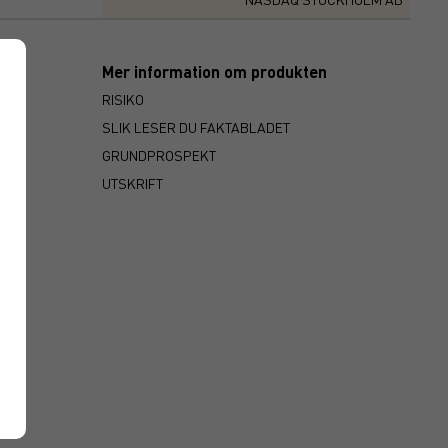
Mer information om produkten
RISIKO
SLIK LESER DU FAKTABLADET
GRUNDPROSPEKT
UTSKRIFT