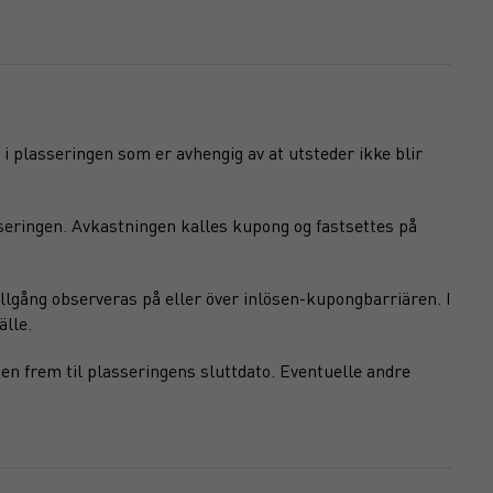
 i plasseringen som er avhengig av at utsteder ikke blir
seringen. Avkastningen kalles kupong og fastsettes på
llgång observeras på eller över inlösen-kupongbarriären. I
älle.
en frem til plasseringens sluttdato. Eventuelle andre