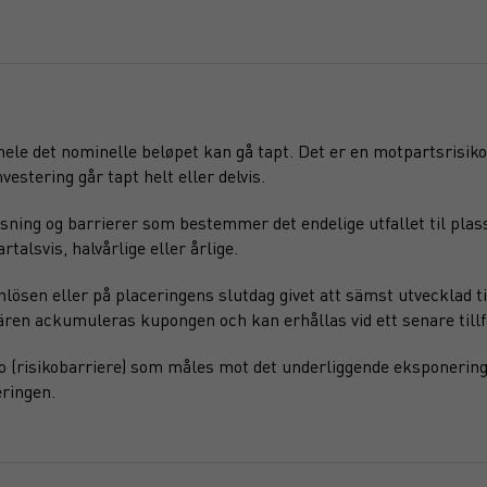
 hele det nominelle beløpet kan gå tapt. Det er en motpartsrisiko
vestering går tapt helt eller delvis.
sning og barrierer som bestemmer det endelige utfallet til plas
alsvis, halvårlige eller årlige.
ösen eller på placeringens slutdag givet att sämst utvecklad ti
ären ackumuleras kupongen och kan erhållas vid ett senare tillf
o (risikobarriere) som måles mot det underliggende eksponering
ringen.