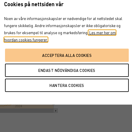
Cookies på nettsiden vår
t 21, 2019
→
apr 16, 2025
BROSJYRE
ENDELIGE VILKÅR
Noen av våre informasjonskapsler er nødvendige for at nettstedet skal
PROSPEKT
fungere skikkelig. Andre informasjonskapsler er ikke obligatoriske og
FAKTABLAD
brukes for eksempel til analyse og markedsføring.
Les mer her om
FÖRFALLOVILLKOR
hvordan cookies fungerer.
2024
2025
2024