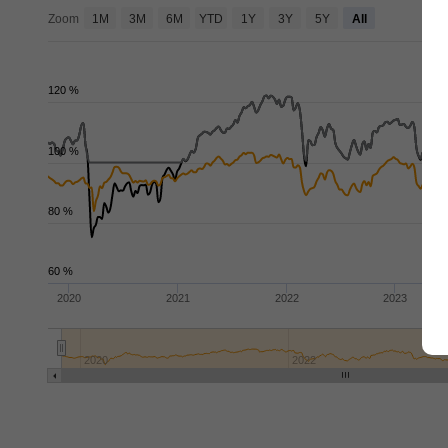
ok
Zoom
1M
3M
6M
YTD
1Y
3Y
5Y
All
120 %
100 %
80 %
60 %
2020
2021
2022
2023
2020
2022