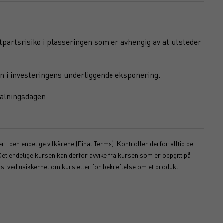
otpartsrisiko i plasseringen som er avhengig av at utsteder
n i investeringens underliggende eksponering.
talningsdagen.
 i den endelige vilkårene (Final Terms). Kontroller derfor alltid de
Det endelige kursen kan derfor avvike fra kursen som er oppgitt på
s, ved usikkerhet om kurs eller for bekreftelse om et produkt