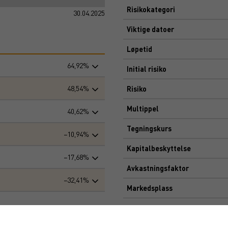
Risikokategori
30.04.2025
Viktige datoer
Løpetid
64,92%
Initial risiko
48,54%
Risiko
Multippel
40,62%
Tegningskurs
−10,94%
Kapitalbeskyttelse
−17,68%
Avkastningsfaktor
−32,41%
Markedsplass
Dokument