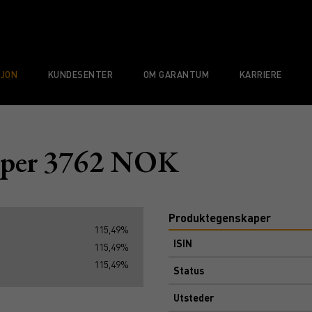
SJON
KUNDESENTER
OM GARANTUM
KARRIERE
aper 3762 NOK
Produktegenskaper
115,49%
ISIN
115,49%
115,49%
Status
Utsteder