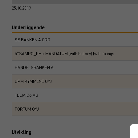
25.10.2019
Underliggende
SE BANKEN A ORD
5*SAMPO_FH + MANDATUM (with history) (with fixings
HANDELSBANKEN A
UPM KYMMENE OYJ
TELIA Co AB
FORTUM OYJ
Utvikling