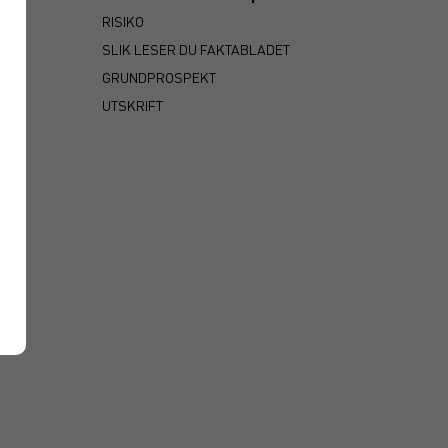
RISIKO
SLIK LESER DU FAKTABLADET
GRUNDPROSPEKT
UTSKRIFT