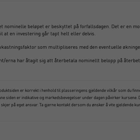
det nominelle beløpet er beskyttet på forfallsdagen. Det er en m
l at en investering går tapt helt eller delvis.
 avkastningsfaktor som multipliseres med den eventuelle økninge
nt/erna har åtagit sig att återbetala nominellt belopp på återbe
duktsiden er korrekt i henhold til plasseringens gjeldende vilkår som du finner
enne siden er indikative og markedsbevegelser under dagen påvirker kursene. 
kjer på eget ansvar. Ta gjerne kontakt dersom du ønsker å vite gjeldende kur