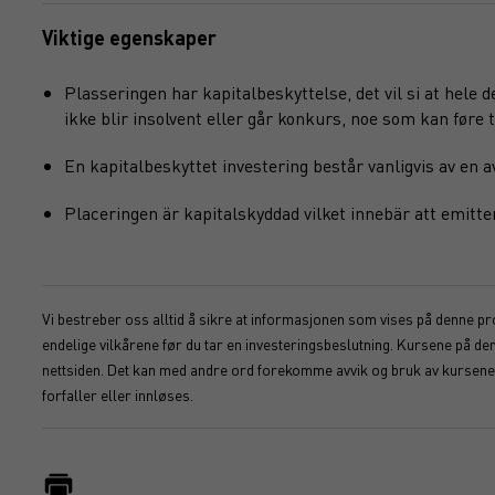
Viktige egenskaper
Plasseringen har kapitalbeskyttelse, det vil si at hele 
ikke blir insolvent eller går konkurs, noe som kan føre ti
En kapitalbeskyttet investering består vanligvis av en
Placeringen är kapitalskyddad vilket innebär att emitte
Vi bestreber oss alltid å sikre at informasjonen som vises på denne pro
endelige vilkårene før du tar en investeringsbeslutning. Kursene på d
nettsiden. Det kan med andre ord forekomme avvik og bruk av kursene s
forfaller eller innløses.