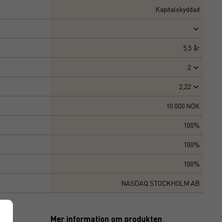
Kapitalskyddad
5,5
år
2
2,22
10 000 NOK
100%
100%
100%
NASDAQ STOCKHOLM AB
Mer information om produkten