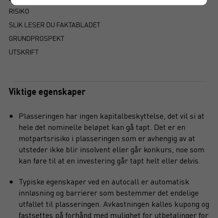
RISIKO
SLIK LESER DU FAKTABLADET
GRUNDPROSPEKT
UTSKRIFT
Viktige egenskaper
Plasseringen har ingen kapitalbeskyttelse, det vil si at
hele det nominelle beløpet kan gå tapt. Det er en
motpartsrisiko i plasseringen som er avhengig av at
utsteder ikke blir insolvent eller går konkurs, noe som
kan føre til at en investering går tapt helt eller delvis.
Typiske egenskaper ved en autocall er automatisk
innløsning og barrierer som bestemmer det endelige
utfallet til plasseringen. Avkastningen kalles kupong og
fastsettes på forhånd med mulighet for utbetalinger for