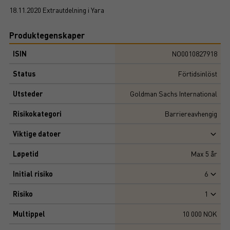
18.11.2020 Extrautdelning i Yara
Produktegenskaper
ISIN
NO0010827918
Status
Förtidsinlöst
Utsteder
Goldman Sachs International
Risikokategori
Barriereavhengig
Viktige datoer
Løpetid
Max
5
år
Initial risiko
6
Risiko
1
Multippel
10 000 NOK