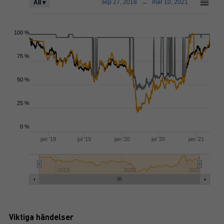
sep 27, 2018
→
mar 10, 2021
All ▾
100 %
75 %
50 %
25 %
0 %
jan '19
jul '19
jan '20
jul '20
jan '21
2019
2020
2021
Viktiga händelser