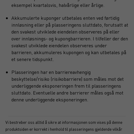
eksempel kvartalsvis, halvårlige eller årlige.
Akkumulerte kuponger utbetales enten ved førtidig
innløsning eller på plasseringens sluttdato, forutsatt at
den svakest utviklede eiendelen observeres på eller
over innløsnings- og kupongbarrieren. I tilfeller der den
svakest utviklede eiendelen observeres under
barrieren, akkumuleres kupongen og kan utbetales på
et senere tidspunkt.
Plasseringen har en barriereavhengig
beskyttelse/risiko (risikobarriere) som måles mot det
underliggende eksponeringen frem til plasseringens
sluttdato. Eventuelle andre barrierer måles også mot
denne underliggende eksponeringen.
Vi bestreber oss alltid å sikre at informasjonen som vises på denne
produktsiden er korrekt i henhold til plasseringens gjeldende vilkår