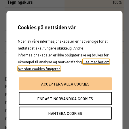
Tegningskurs
100%
Kapitalbeskyttelse
0%
Avkastningsfaktor
100%
Cookies på nettsiden vår
Kupong
3,32%
Noen av våre informasjonskapsler er nødvendige for at
Kupongdetaljer
nettstedet skal fungere skikkelig. Andre
informasjonskapsler er ikke obligatoriske og brukes for
Markedsplass
NASDAQ STOCKHOLM AB
eksempel til analyse og markedsføring.
Les mer her om
hvordan cookies fungerer.
Dokument
BROSJYRE
ENDELIGE VILKÅR
PROSPEKT
FAKTABLAD
FÖRFALLOVILLKOR
Mer information om produkten