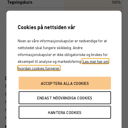
Tegningskurs
100%
Kapitalbeskyttelse
0%
Avkastningsfaktor
100%
Cookies på nettsiden vår
Kupong
3,3%
Noen av våre informasjonskapsler er nødvendige for at
Kupongdetaljer
nettstedet skal fungere skikkelig. Andre
informasjonskapsler er ikke obligatoriske og brukes for
Markedsplass
NASDAQ STOCKHOLM AB
eksempel til analyse og markedsføring.
Les mer her om
hvordan cookies fungerer.
Dokument
BROSJYRE
ENDELIGE VILKÅR
PROSPEKT
FAKTABLAD
FÖRFALLOVILLKOR
Mer information om produkten