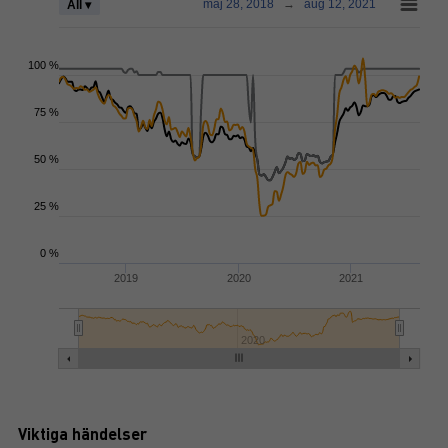
maj 28, 2018
→
aug 12, 2021
All ▾
100 %
75 %
50 %
25 %
0 %
2019
2020
2021
2020
Viktiga händelser