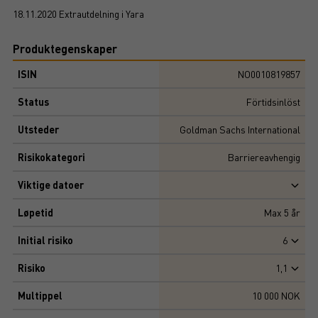
18.11.2020 Extrautdelning i Yara
Produktegenskaper
ISIN
NO0010819857
Status
Förtidsinlöst
Utsteder
Goldman Sachs International
Risikokategori
Barriereavhengig
Viktige datoer
Løpetid
Max
5
år
Initial risiko
6
Risiko
1,1
Multippel
10 000 NOK