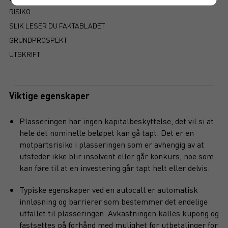
RISIKO
SLIK LESER DU FAKTABLADET
GRUNDPROSPEKT
UTSKRIFT
Viktige egenskaper
Plasseringen har ingen kapitalbeskyttelse, det vil si at
hele det nominelle beløpet kan gå tapt. Det er en
motpartsrisiko i plasseringen som er avhengig av at
utsteder ikke blir insolvent eller går konkurs, noe som
kan føre til at en investering går tapt helt eller delvis.
Typiske egenskaper ved en autocall er automatisk
innløsning og barrierer som bestemmer det endelige
utfallet til plasseringen. Avkastningen kalles kupong og
fastsettes på forhånd med mulighet for utbetalinger for