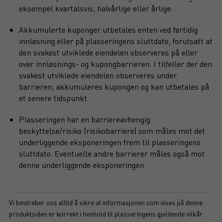
eksempel kvartalsvis, halvårlige eller årlige.
Akkumulerte kuponger utbetales enten ved førtidig
innløsning eller på plasseringens sluttdato, forutsatt at
den svakest utviklede eiendelen observeres på eller
over innløsnings- og kupongbarrieren. I tilfeller der den
svakest utviklede eiendelen observeres under
barrieren, akkumuleres kupongen og kan utbetales på
et senere tidspunkt.
Plasseringen har en barriereavhengig
beskyttelse/risiko (risikobarriere) som måles mot det
underliggende eksponeringen frem til plasseringens
sluttdato. Eventuelle andre barrierer måles også mot
denne underliggende eksponeringen.
Vi bestreber oss alltid å sikre at informasjonen som vises på denne
produktsiden er korrekt i henhold til plasseringens gjeldende vilkår