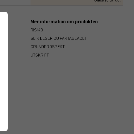
Mer information om produkten
RISIKO
SLIK LESER DU FAKTABLADET
GRUNDPROSPEKT
UTSKRIFT