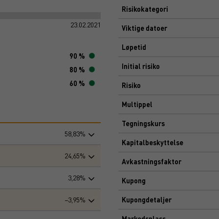
Risikokategori
23.02.2021
Viktige datoer
Løpetid
90 %
Initial risiko
80 %
60 %
Risiko
Multippel
Tegningskurs
58,83%
Kapitalbeskyttelse
24,65%
Avkastningsfaktor
3,28%
Kupong
−3,95%
Kupongdetaljer
Markedsplass