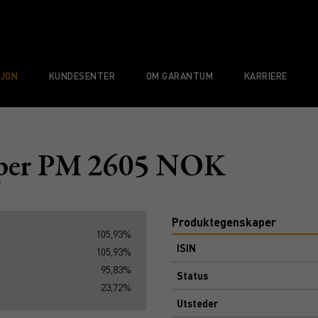
SJON
KUNDESENTER
OM GARANTUM
KARRIERE
aper PM 2605 NOK
Produktegenskaper
105,93%
ISIN
105,93%
95,83%
Status
23,72%
Utsteder