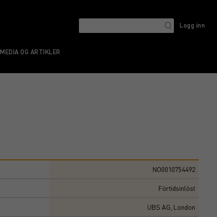
Logg inn
MEDIA OG ARTIKLER
NO0010754492
Förtidsinlöst
UBS AG, London