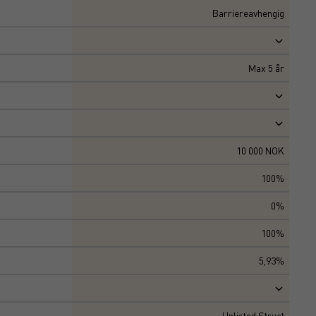
Barriereavhengig
Max
5
år
10 000 NOK
100%
0%
100%
5,93%
Unlisted Struct