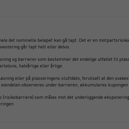
 hele det nominelle beløpet kan gå tapt. Det er en motpartsrisiko
vestering går tapt helt eller delvis.
sning og barrierer som bestemmer det endelige utfallet til plas
alsvis, halvårlige eller årlige.
sning eller på plasseringens sluttdato, forutsatt at den svakest
ede eiendelen observeres under barrieren, akkumuleres kupongen 
o (risikobarriere) som måles mot det underliggende eksponering
ringen.