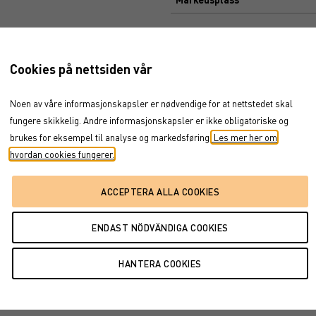
Dokument
eb 25, 2016
→
feb 8, 2017
Cookies på nettsiden vår
BROSJYRE
ENDELIGE VILKÅR
Noen av våre informasjonskapsler er nødvendige for at nettstedet skal
PROSPEKT
fungere skikkelig. Andre informasjonskapsler er ikke obligatoriske og
FÖRFALLOVILLKOR
brukes for eksempel til analyse og markedsføring.
Les mer her om
hvordan cookies fungerer.
dec '16
feb '17
16
jan '17