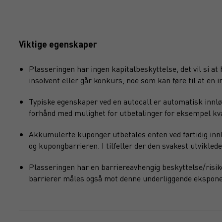
Viktige egenskaper
Plasseringen har ingen kapitalbeskyttelse, det vil si at
insolvent eller går konkurs, noe som kan føre til at en in
Typiske egenskaper ved en autocall er automatisk innlø
forhånd med mulighet for utbetalinger for eksempel kvart
Akkumulerte kuponger utbetales enten ved førtidig innlø
og kupongbarrieren. I tilfeller der den svakest utvikl
Plasseringen har en barriereavhengig beskyttelse/risik
barrierer måles også mot denne underliggende ekspone