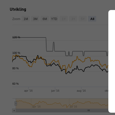
Utvikling
f
Zoom
1M
3M
6M
YTD
1Y
3Y
5Y
All
120 %
100 %
80 %
60 %
apr '16
jun '16
aug '16
okt '16
apr '16
jul '16
okt '