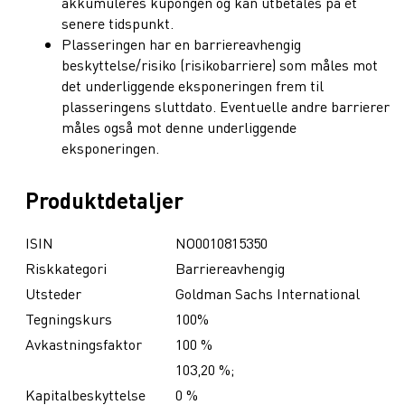
akkumuleres kupongen og kan utbetales på et
senere tidspunkt.
Plasseringen har en barriereavhengig
beskyttelse/risiko (risikobarriere) som måles mot
det underliggende eksponeringen frem til
plasseringens sluttdato. Eventuelle andre barrierer
måles også mot denne underliggende
eksponeringen.
Produktdetaljer
ISIN
NO0010815350
Riskkategori
Barriereavhengig
Utsteder
Goldman Sachs International
Tegningskurs
100%
Avkastningsfaktor
100 %
103,20 %;
Kapitalbeskyttelse
0 %