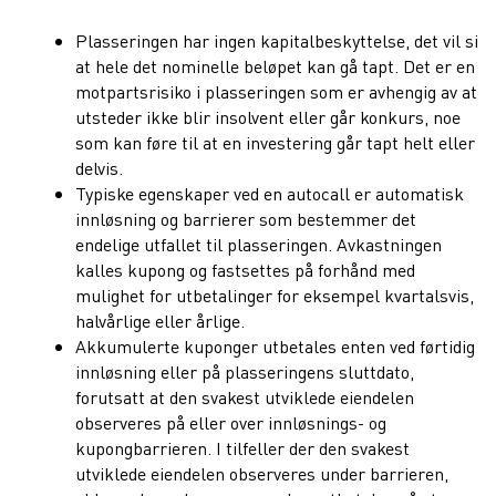
Plasseringen har ingen kapitalbeskyttelse, det vil si
at hele det nominelle beløpet kan gå tapt. Det er en
motpartsrisiko i plasseringen som er avhengig av at
utsteder ikke blir insolvent eller går konkurs, noe
som kan føre til at en investering går tapt helt eller
delvis.
Typiske egenskaper ved en autocall er automatisk
innløsning og barrierer som bestemmer det
endelige utfallet til plasseringen. Avkastningen
kalles kupong og fastsettes på forhånd med
mulighet for utbetalinger for eksempel kvartalsvis,
halvårlige eller årlige.
Akkumulerte kuponger utbetales enten ved førtidig
innløsning eller på plasseringens sluttdato,
forutsatt at den svakest utviklede eiendelen
observeres på eller over innløsnings- og
kupongbarrieren. I tilfeller der den svakest
utviklede eiendelen observeres under barrieren,