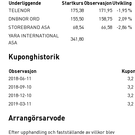
Underliggende
Startkurs
Observasjon
Utvikling
TELENOR
175,38
171,95
-1,95 %
DNBNOR ORD
155,50
158,75
2,09 %
STOREBRAND ASA
68,54
66,58
-2,86 %
YARA INTERNATIONAL
341,80
ASA
Kuponghistorik
Observasjon
Kupo
2018-06-11
3,2
2018-09-10
3,2
2018-12-10
3,2
2019-03-11
3,2
Arrangörsarvode
Efter upphandling och fastställande av villkor blev