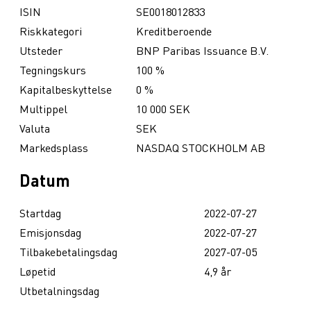
ISIN
SE0018012833
Riskkategori
Kreditberoende
Utsteder
BNP Paribas Issuance B.V.
Tegningskurs
100 %
Kapitalbeskyttelse
0 %
Multippel
10 000 SEK
Valuta
SEK
Markedsplass
NASDAQ STOCKHOLM AB
Datum
Startdag
2022-07-27
Emisjonsdag
2022-07-27
Tilbakebetalingsdag
2027-07-05
Løpetid
4,9 år
Utbetalningsdag