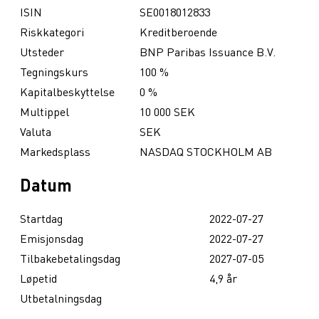
ISIN
SE0018012833
Riskkategori
Kreditberoende
Utsteder
BNP Paribas Issuance B.V.
Tegningskurs
100 %
Kapitalbeskyttelse
0 %
Multippel
10 000 SEK
Valuta
SEK
Markedsplass
NASDAQ STOCKHOLM AB
Datum
Startdag
2022-07-27
Emisjonsdag
2022-07-27
Tilbakebetalingsdag
2027-07-05
Løpetid
4,9 år
Utbetalningsdag